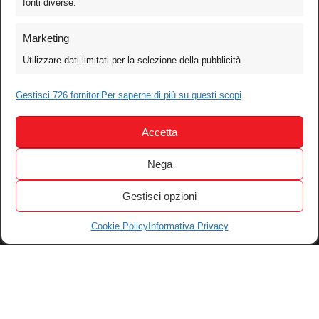
fonti diverse.
Foto
Marketing
Video
Utilizzare dati limitati per la selezione della pubblicità.
Mobile
Games
Gestisci 726 fornitori
Per saperne di più su questi scopi
Test
Accetta
Cinema
Home Theater/HDTV
Nega
Audio
Gestisci opzioni
Computer
Festival & Concorsi
Cookie Policy
Informativa Privacy
Iscriviti alla newsletter
Informativa Privacy
Gestisci Cookie