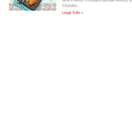
serie Friends: il ricettario ufficiale Monica,
Chandler.
Leggi Tutto »