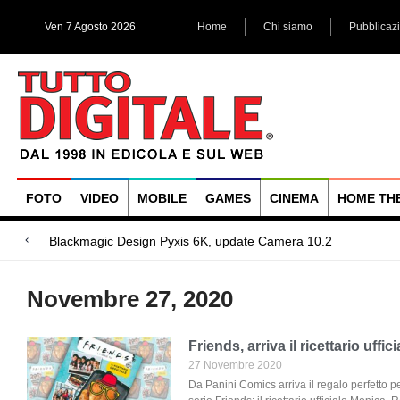
Ven 7 Agosto 2026
Home
Chi siamo
Pubblicaz
FOTO
VIDEO
MOBILE
GAMES
CINEMA
HOME TH
Megadap M2RF,
Blackmagic Design UltraStudio Express 3G, due accessori ad
Arri Rental, evoluzioni in arrivo
Novembre 27, 2020
Friends, arriva il ricettario uffici
27 Novembre 2020
Da Panini Comics arriva il regalo perfetto p