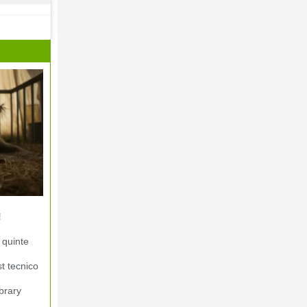
!
 quinte
st tecnico
brary