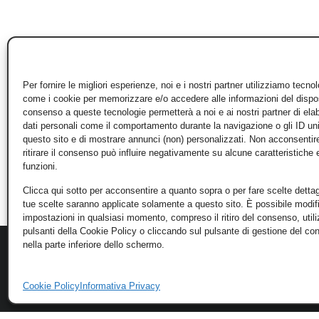
Per fornire le migliori esperienze, noi e i nostri partner utilizziamo tecno
come i cookie per memorizzare e/o accedere alle informazioni del disposi
consenso a queste tecnologie permetterà a noi e ai nostri partner di ela
dati personali come il comportamento durante la navigazione o gli ID un
questo sito e di mostrare annunci (non) personalizzati. Non acconsentir
ritirare il consenso può influire negativamente su alcune caratteristiche 
funzioni.
Clicca qui sotto per acconsentire a quanto sopra o per fare scelte dettag
tue scelte saranno applicate solamente a questo sito. È possibile modifi
impostazioni in qualsiasi momento, compreso il ritiro del consenso, util
pulsanti della Cookie Policy o cliccando sul pulsante di gestione del c
nella parte inferiore dello schermo.
Cookie Policy
Informativa Privacy