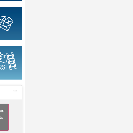
kie
to