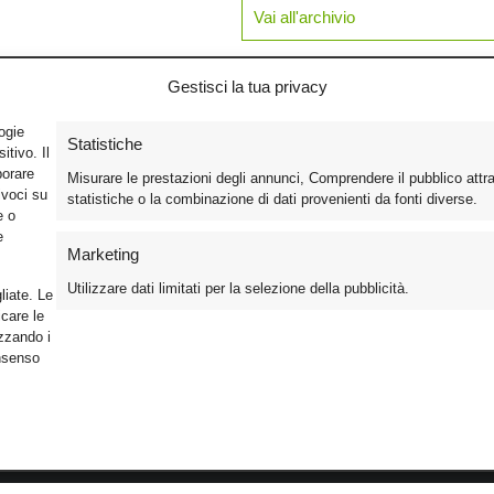
Vai all'archivio
Gestisci la tua privacy
logie
Statistiche
tivo. Il
borare
Misurare le prestazioni degli annunci, Comprendere il pubblico attr
ivoci su
statistiche o la combinazione di dati provenienti da fonti diverse.
e o
e
Marketing
Utilizzare dati limitati per la selezione della pubblicità.
liate. Le
care le
izzando i
onsenso
Foto
Cinema
Iscriviti alla n
Video
Home Theater/HDTV
Informativa Pr
Mobile
Audio
Gestisci Cook