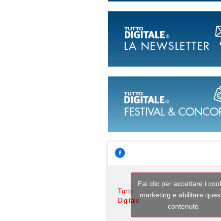
Fai clic per accettare i coo
Tutto
marketing e abilitare ques
Digitale
contenuto