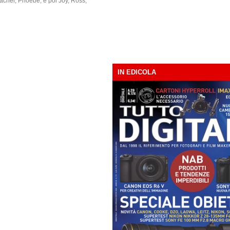
 Rachel, Phoebe, e poi Joy, Ross,
IN EDICOLA