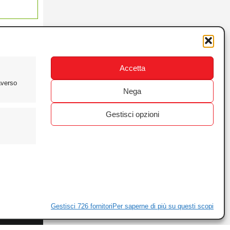
Accetta
averso
Nega
Gestisci opzioni
ewsletter
ivacy
Gestisci 726 fornitori
Per saperne di più su questi scopi
ie