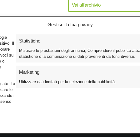
Vai all'archivio
Gestisci la tua privacy
logie
Statistiche
tivo. Il
borare
Misurare le prestazioni degli annunci, Comprendere il pubblico attr
ivoci su
statistiche o la combinazione di dati provenienti da fonti diverse.
e o
e
Marketing
Utilizzare dati limitati per la selezione della pubblicità.
liate. Le
care le
izzando i
onsenso
Foto
Cinema
Iscriviti alla n
Video
Home Theater/HDTV
Informativa Pr
Mobile
Audio
Gestisci Cook