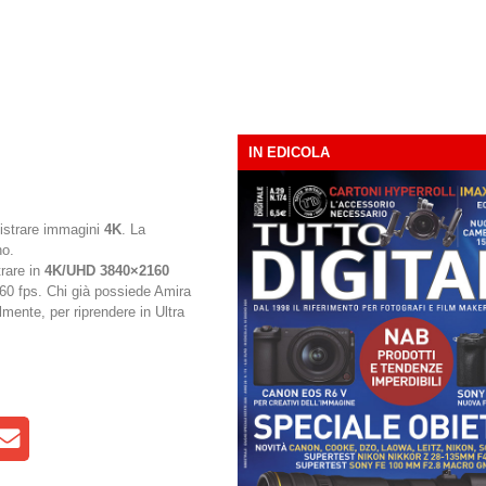
IN EDICOLA
gistrare immagini
4K
. La
no.
trare in
4K/UHD 3840×2160
60 fps. Chi già possiede Amira
mente, per riprendere in Ultra