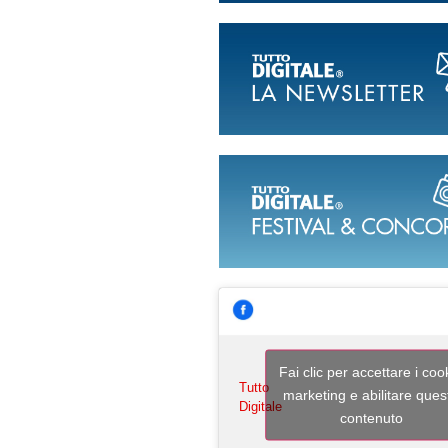
Fai clic per accettare i coo
Tutto
marketing e abilitare ques
Digitale
contenuto