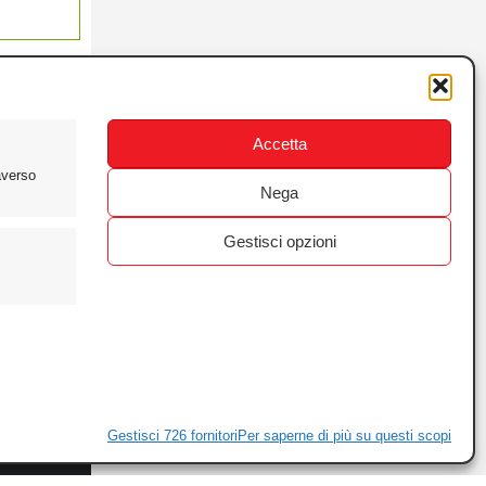
Accetta
averso
Nega
Gestisci opzioni
ewsletter
ivacy
Gestisci 726 fornitori
Per saperne di più su questi scopi
ie