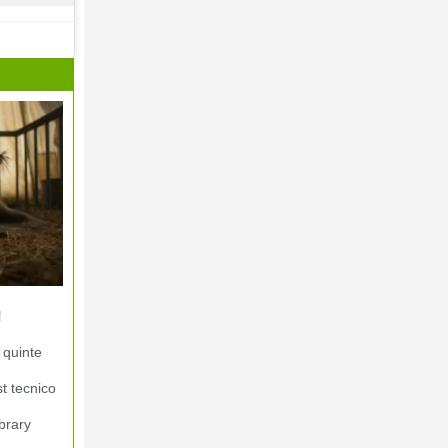
!
 quinte
st tecnico
brary