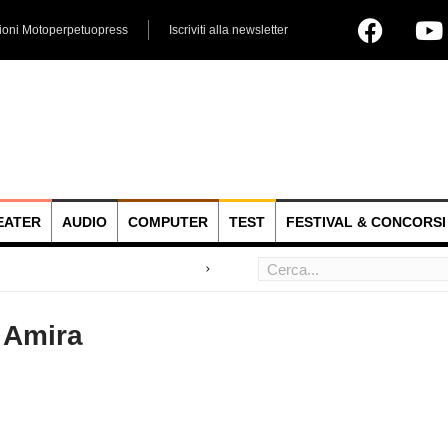
ioni Motoperpetuopress
Iscriviti alla newsletter
EATER
AUDIO
COMPUTER
TEST
FESTIVAL & CONCORSI
Cano
 hoc
i Amira