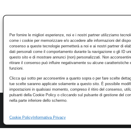
Per fornire le migliori esperienze, noi e i nostri partner utilizziamo tecno
come i cookie per memorizzare e/o accedere alle informazioni del disposi
consenso a queste tecnologie permetterà a noi e ai nostri partner di ela
dati personali come il comportamento durante la navigazione o gli ID un
questo sito e di mostrare annunci (non) personalizzati. Non acconsentir
ritirare il consenso può influire negativamente su alcune caratteristiche 
funzioni.
Clicca qui sotto per acconsentire a quanto sopra o per fare scelte dettag
tue scelte saranno applicate solamente a questo sito. È possibile modifi
impostazioni in qualsiasi momento, compreso il ritiro del consenso, util
pulsanti della Cookie Policy o cliccando sul pulsante di gestione del c
nella parte inferiore dello schermo.
Cookie Policy
Informativa Privacy