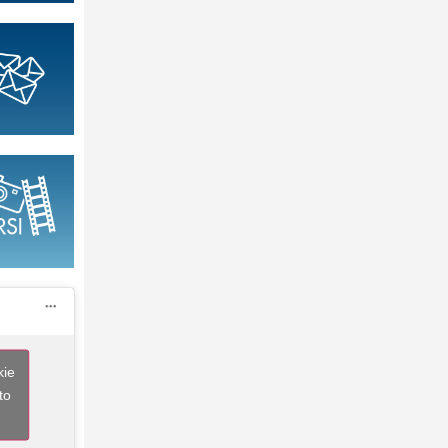
kie
to