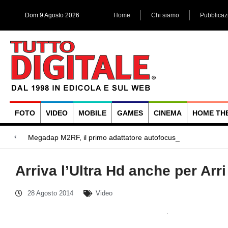
Dom 9 Agosto 2026
Home
Chi siamo
Pubblicaz
FOTO
VIDEO
MOBILE
GAMES
CINEMA
HOME TH
Megadap M2RF, il primo adattatore autofocus da Leica M a 
Blackmagic Design UltraStudio Express 3G, due accessori ad
Arri Rental, evoluzioni in arrivo
Arriva l’Ultra Hd anche per Arr
28 Agosto 2014
Video