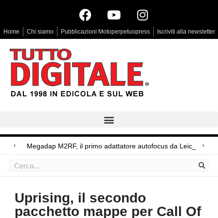
Home
Chi siamo
Pubblicazioni Motoperpetuopress
Iscriviti alla newsletter
Arri Rental, evoluzioni in arrivo
Megadap M2RF, il primo adattatore autofocus da Leica M a Canon
Blackmagic Design UltraStudio Express 3G, due accessori ad hoc
Uprising, il secondo
pacchetto mappe per Call Of