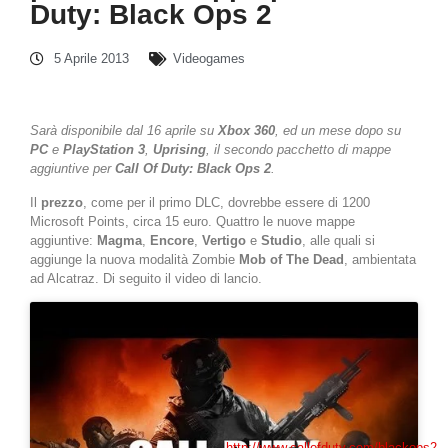
Duty: Black Ops 2
5 Aprile 2013
Videogames
Sarà disponibile dal 16 aprile su
Xbox 360
, ed un mese dopo su
PC
e
PlayStation
3
,
Uprising
, il secondo pacchetto di mappe
aggiuntive per
Call Of Duty: Black Ops 2
.
Il
prezzo
, come per il primo DLC, dovrebbe essere di 1200
Microsoft Points, circa 15 euro. Quattro le nuove mappe
aggiuntive:
Magma
,
Encore
,
Vertigo
e
Studio
, alle quali si
aggiunge la nuova modalità Zombie
Mob of The Dead
, ambientata
ad Alcatraz. Di seguito il video di lancio.
http://www.callofduty.com/blackops2