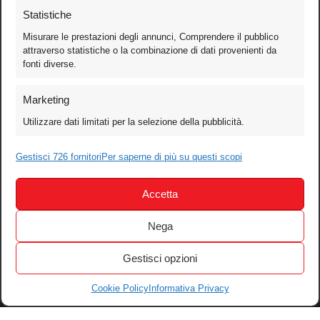
Statistiche
Misurare le prestazioni degli annunci, Comprendere il pubblico
attraverso statistiche o la combinazione di dati provenienti da
fonti diverse.
Foto
Marketing
Video
Utilizzare dati limitati per la selezione della pubblicità.
Mobile
Gestisci 726 fornitori
Per saperne di più su questi scopi
Games
Test
Accetta
Cinema
Home Theater/HDTV
Nega
Audio
Gestisci opzioni
Computer
Festival & Concorsi
Cookie Policy
Informativa Privacy
Iscriviti alla newsletter