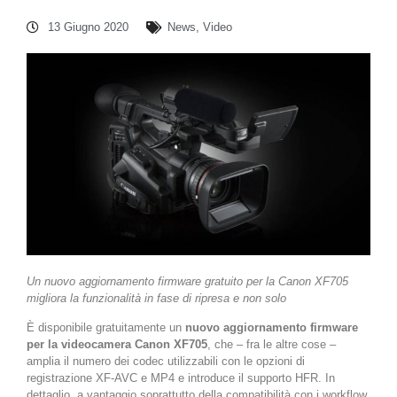
13 Giugno 2020
News
,
Video
Un nuovo aggiornamento firmware gratuito per la Canon XF705
migliora la funzionalità in fase di ripresa e non solo
È disponibile gratuitamente un
nuovo aggiornamento firmware
per la videocamera Canon XF705
, che – fra le altre cose –
amplia il numero dei codec utilizzabili con le opzioni di
registrazione XF-AVC e MP4 e introduce il supporto HFR. In
dettaglio, a vantaggio soprattutto della compatibilità con i workflow