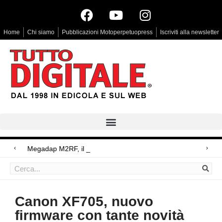
Home
Chi siamo
Pubblicazioni Motoperpetuopress
Iscriviti alla newsletter
Megadap M2RF, il primo adattatore aut
Arri Rental, evoluzioni in arrivo
Blackmagic Design UltraStudio Express 3G, due accessori ad hoc
Canon XF705, nuovo
firmware con tante novità