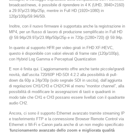
broadcast/news, è possibile di riprendere in 4 K (UHD, 3840×2160)
a 29.97p/23.98p/25p, mentre in Full HD (1920×1080) in
120p/100p/59.94i/50i.
Inoltre, con il nuovo firmware è supportata anche la registrazione in
MP4, per un flusso di lavoro di produzione semplificato in Full HD
@ 59.94p/29.97p/23.98p/50p/25p e in 720p (1280×720) @ 59.94p.
In quanto al supporto HFR per video girati in FHD XF-HEVC,
questo è disponibile con valori elevati di frame rate (120p/100p),
con Hybrid Log Gamma e Perceptual Quantization
E non è finita qui. L’aggiornamento offre anche tante piccole/grandi
novità, dall’uscita 720/60P HD-SDI 4:2:2 alla possibilità di pull-
down da 60p a 24p/30p (solo segnale SDI in uscita), dall’aggiunta
di regolazioni CH1/CH3 e CH2/CH4 al menu “monitor channel”, alla
possibilità di modificare le assegnazioni di tasti e quadranti in
modo tale che CH1 e CH3 possano essere livellati con il quadrante
audio CH2.
Ancora, ci sono il supporto Ethernet avanzato tramite streaming IP
e trasferimento FTP e la connessione Browser Remote Control via
Ethernet o Wi-Fi e Canon parla anche di un non meglio specificato
‘
funzionamento avanzato dello zoom e migliorata qualità