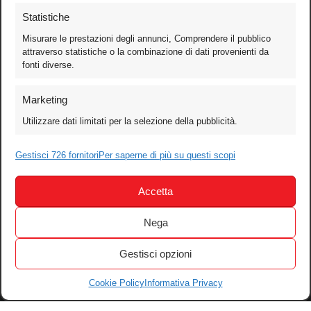
Statistiche
Misurare le prestazioni degli annunci, Comprendere il pubblico
attraverso statistiche o la combinazione di dati provenienti da
fonti diverse.
Foto
Marketing
Video
Utilizzare dati limitati per la selezione della pubblicità.
Mobile
Games
Gestisci 726 fornitori
Per saperne di più su questi scopi
Test
Accetta
Cinema
Home Theater/HDTV
Nega
Audio
Gestisci opzioni
Computer
Festival & Concorsi
Cookie Policy
Informativa Privacy
Iscriviti alla newsletter