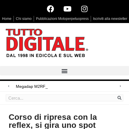
Home
Chi siamo
Pubblicazioni Motoperpetuopress
Iscriviti alla newsletter
Megadap M2RF, il primo adattatore
Arri Rental, evoluzioni in arrivo
Blackmagic Design UltraStudio Express 3G, due accessori ad hoc
Corso di ripresa con la
reflex, si gira uno spot