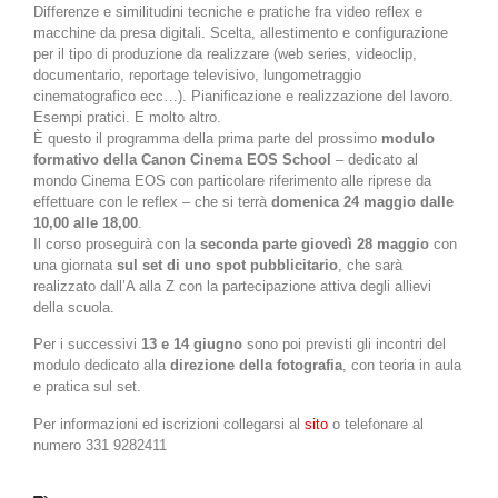
Differenze e similitudini tecniche e pratiche fra video reflex e
macchine da presa digitali. Scelta, allestimento e configurazione
per il tipo di produzione da realizzare (web series, videoclip,
documentario, reportage televisivo, lungometraggio
cinematografico ecc…). Pianificazione e realizzazione del lavoro.
Esempi pratici. E molto altro.
È questo il programma della prima parte del prossimo
modulo
formativo della Canon Cinema EOS School
– dedicato al
mondo Cinema EOS con particolare riferimento alle riprese da
effettuare con le reflex – che si terrà
domenica 24 maggio dalle
10,00 alle 18,00
.
Il corso proseguirà con la
seconda parte giovedì 28 maggio
con
una giornata
sul set di uno spot pubblicitario
, che sarà
realizzato dall’A alla Z con la partecipazione attiva degli allievi
della scuola.
Per i successivi
13 e 14 giugno
sono poi previsti gli incontri del
modulo dedicato alla
direzione della fotografia
, con teoria in aula
e pratica sul set.
Per informazioni ed iscrizioni collegarsi al
sito
o telefonare al
numero 331 9282411