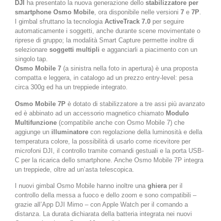
DJI
ha presentato la nuova generazione dello
stabilizzatore per
smartphone Osmo Mobile
, ora disponibile nelle versioni
7
e
7P
.
I gimbal sfruttano la tecnologia
ActiveTrack 7.0
per seguire
automaticamente i soggetti, anche durante scene movimentate o
riprese di gruppo; la modalità Smart Capture permette inoltre di
selezionare
soggetti multipli
e agganciarli a piacimento con un
singolo tap.
Osmo Mobile 7
(a sinistra nella foto in apertura) è una proposta
compatta e leggera, in catalogo ad un prezzo entry-level: pesa
circa 300g ed ha un treppiede integrato.
Osmo Mobile 7P
è dotato di stabilizzatore a tre assi più avanzato
ed è abbinato ad un accessorio magnetico chiamato
Modulo
Multifunzione
(compatibile anche con Osmo Mobile 7) che
aggiunge un
illuminatore
con regolazione della luminosità e della
temperatura colore, la possibilità di usarlo come ricevitore per
microfoni DJI, il controllo tramite comandi gestuali e la porta USB-
C per la ricarica dello smartphone. Anche Osmo Mobile 7P integra
un treppiede, oltre ad un’asta telescopica.
I nuovi gimbal Osmo Mobile hanno inoltre una
ghiera
per il
controllo della messa a fuoco e dello zoom e sono compatibili –
grazie all’App DJI Mimo – con Apple Watch per il comando a
distanza. La durata dichiarata della batteria integrata nei nuovi