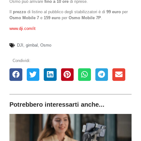
Osmo può arrivare
fino a 10 ore
di riprese.
Il
prezzo
di listino al pubblico degli stabilizzatori è di
99 euro
per
Osmo Mobile 7
e
159 euro
per
Osmo Mobile 7P
.
www.dji.com/it
DJI
,
gimbal
,
Osmo
Condividi:
Potrebbero interessarti anche...