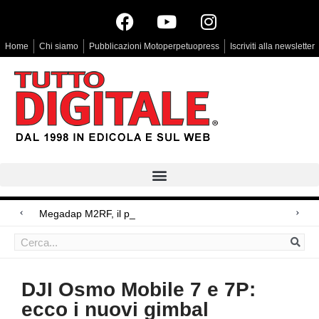
Home
Chi siamo
Pubblicazioni Motoperpetuopress
Iscriviti alla newsletter
Megadap M2RF, il primo adattatore autofo
Arri Rental, evoluzioni in arrivo
Blackmagic Design UltraStudio Express 3G, due accessori ad hoc
DJI Osmo Mobile 7 e 7P:
ecco i nuovi gimbal