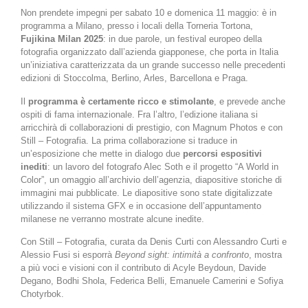
Non prendete impegni per sabato 10 e domenica 11 maggio: è in
programma a Milano, presso i locali della Torneria Tortona,
Fujikina Milan 2025
: in due parole, un festival europeo della
fotografia organizzato dall’azienda giapponese, che porta in Italia
un’iniziativa caratterizzata da un grande successo nelle precedenti
edizioni di Stoccolma, Berlino, Arles, Barcellona e Praga.
Il
programma è certamente ricco e stimolante
, e prevede anche
ospiti di fama internazionale. Fra l’altro, l’edizione italiana si
arricchirà di collaborazioni di prestigio, con Magnum Photos e con
Still – Fotografia. La prima collaborazione si traduce in
un’esposizione che mette in dialogo due
percorsi espositivi
inediti
: un lavoro del fotografo Alec Soth e il progetto “A World in
Color”, un omaggio all’archivio dell’agenzia, diapositive storiche di
immagini mai pubblicate. Le diapositive sono state digitalizzate
utilizzando il sistema GFX e in occasione dell’appuntamento
milanese ne verranno mostrate alcune inedite.
Con Still – Fotografia, curata da Denis Curti con Alessandro Curti e
Alessio Fusi si esporrà
Beyond sight: intimità a confronto
, mostra
a più voci e visioni con il contributo di Acyle Beydoun, Davide
Degano, Bodhi Shola, Federica Belli, Emanuele Camerini e Sofiya
Chotyrbok.