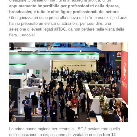
creazione… parliamo infatti di una rassegna storica, di un
appuntamento imperdibile per professionisti della ripresa,
broadcaster, e tutte le altre figure professionali del settore
.
Gli organizzatori sono pronti alla nuova sfida “in presenza”, ed anzi
hanno preparato un elenco di attrazioni, per così dire, una
selezione di eventi legati all’IBC, da non perdere nella visita della
fiera… eccole!
La prima buona ragione per recarsi all’IBC è ovviamente quella
dell’esposizione: a disposizione dei visitatori ci sono
ben 12