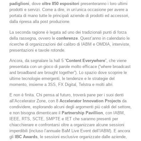
padiglioni
, dove
oltre 850 espositori
presenteranno i loro ultimi
prodotti e servizi. Come a dire, in un’unica occasione per avere a
portata di mano tutte le principali aziende di prodotti ed accessori,
dalla ripresa alla post produzione.
La seconda ragione è legata ad uno dei tradizionali punti di forza
della rassegna, ovvero le
conferenze
. Quest’anno in calendario le
ricerche di organizzazioni del calibro di IABM e OMDIA, interviste,
presentazioni e tavole rotonde.
Ancora, da segnalare la hall 5 “
Content Everywhere
”, che viene
presentata con un gioco di parole molto efficace (“where broadcast
and broadband are brought together”). Lo spazio dove scoprire le
ultime tecnologie emergenti, le tendenze e le strategie del
momento, insieme a 3SS, FX Digital, Telstra e molti altri.
E non è finita. Chi pensa al futuro, troverà pane per i suoi denti
all’Accelerator Zone, con 8
Accelerator Innovation Projects
da
condividere, esplorando alcuni degli argomenti più caldi del settore,
e non bisogna dimenticare il
Partnership Pavillion
, con IABM,
IEEE, RTS, SCTE, SMPTE e IET che saranno presenti per
chiacchierare e confrontarsi oltre a organizzare alcune sessioni
imperdibili (incluso l’annuale BaM Live Event dell’IABM). E ancora
gli
IBC Awards
, le sessioni esclusive organizzate dalle aziende,