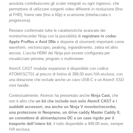
assoluta contribuiscono gli scaler integrati su ogni ingresso, che
permettono di utilizzare sorgenti video differenti in risoluzione (fino
al FHD), frame rate (fino a 60p) e scansione (interlacciata o
progressiva).
Restano confermate tutte le caratteristiche avanzate dei
monitor/recorder Ninja con la possibilità di
registrare in codec
Apple ProRes o Avid DNx
e disporre di strumenti importanti come
waveform, vectorscopio, peaking, ingrandimento, zebra ed altro
ancora. L’uscita HDMI dei Ninja può essere configurata per
visualizzare preview, program o multiviewer.
AtomX CAST modular expansion è disponibile con codice
ATOMXSCT01 al prezzo di listino di 399,00 euro IVA esclusa, con
una dotazione che include anche un cavo USB-C e un AtomX SSD
mini handle.
Contestualmente, Atomos ha presentato anche
Ninja Cast,
che
non è altro che
un kit che include non solo AtomX CAST e i
suddetti accessori, ma anche un Ninja V monitor/recorder,
una protezione in Neoprene, un drive caddy Master Caddy II,
un connettore di alimentazione DC e un case rigido per il
trasporto dell’intero kit
; il tutto disponibile a 949,00 euro, sempre
IVA esclusa.