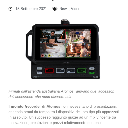
15 Settembre 2021
News
,
Video
Firmati dall’azienda australiana Atomos, arrivano due ‘accessori
dell’accessorio’ che sono davvero utili
I monitor/recorder di Atomos
non necessitano di presentazioni,
essendo ormai da tempo tra i dispositivi del loro tipo più apprezzati
in assoluto. Un successo raggiunto grazie ad un mix vincente tra
innovazione, prestazioni e prezzi relativamente contenuti.