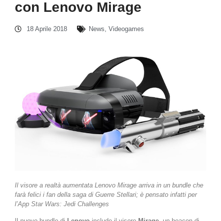
con Lenovo Mirage
18 Aprile 2018
News
,
Videogames
Il visore a realtà aumentata Lenovo Mirage arriva in un bundle che
farà felici i fan della saga di Guerre Stellari; è pensato infatti per
l’App Star Wars: Jedi Challenges
Il nuovo bundle di
Lenovo
include il visore
Mirage
, un beacon di