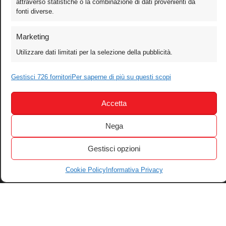
attraverso statistiche o la combinazione di dati provenienti da
fonti diverse.
Video
Mobile
Marketing
Games
Utilizzare dati limitati per la selezione della pubblicità.
Test
Cinema
Gestisci 726 fornitori
Per saperne di più su questi scopi
Home Theater/HDTV
Accetta
Audio
Computer
Nega
Festival & Concorsi
Gestisci opzioni
Iscriviti alla newsletter
Informativa Privacy
Cookie Policy
Informativa Privacy
Gestisci Cookie
Tutti i diritti riservati – © 2004-2026 Motoperpetuopress srl – P. iva
07896411001