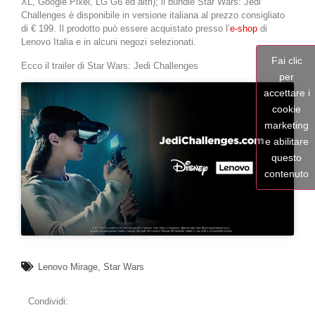
XL, Google Pixel, LG G6 ed altri); il bundle Star Wars: Jedi
Challenges è disponibile in versione italiana al prezzo consigliato
di € 199. Il prodotto può essere acquistato presso l’
e-shop
di
Lenovo Italia e in alcuni negozi selezionati.
Fai clic
Ecco il trailer di Star Wars: Jedi Challenges
per
accettare i
cookie
marketing
e abilitare
questo
contenuto
Lenovo Mirage
,
Star Wars
Condividi: