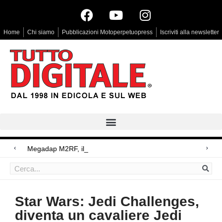
Home
Chi siamo
Pubblicazioni Motoperpetuopress
Iscriviti alla newsletter
Megadap M2RF, il primo adattatore aut
Arri Rental, evoluzioni in arrivo
Blackmagic Design UltraStudio Express 3G, due accessori ad hoc
Star Wars: Jedi Challenges,
diventa un cavaliere Jedi