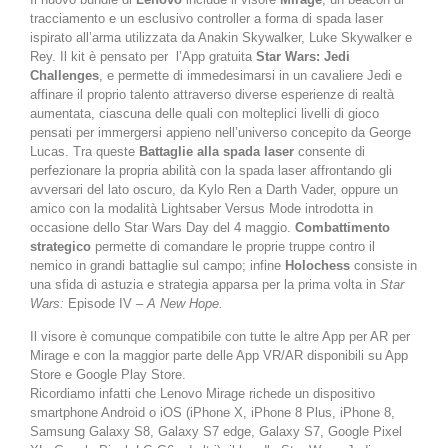
tracciamento e un esclusivo controller a forma di spada laser
ispirato all’arma utilizzata da Anakin Skywalker, Luke Skywalker e
Rey. Il kit è pensato per l’App gratuita
Star Wars: Jedi
Challenges
, e permette di immedesimarsi in un cavaliere Jedi e
affinare il proprio talento attraverso diverse esperienze di realtà
aumentata, ciascuna delle quali con molteplici livelli di gioco
pensati per immergersi appieno nell’universo concepito da George
Lucas. Tra queste
Battaglie alla spada laser
consente di
perfezionare la propria abilità con la spada laser affrontando gli
avversari del lato oscuro, da Kylo Ren a Darth Vader, oppure un
amico con la modalità Lightsaber Versus Mode introdotta in
occasione dello Star Wars Day del 4 maggio.
Combattimento
strategico
permette di comandare le proprie truppe contro il
nemico in grandi battaglie sul campo; infine
Holochess
consiste in
una sfida di astuzia e strategia apparsa per la prima volta in
Star
Wars:
Episode IV –
A New Hope
.
Il visore è comunque compatibile con tutte le altre App per AR per
Mirage e con la maggior parte delle App VR/AR disponibili su App
Store e Google Play Store.
Ricordiamo infatti che Lenovo Mirage richede un dispositivo
smartphone Android o iOS (iPhone X, iPhone 8 Plus, iPhone 8,
Samsung Galaxy S8, Galaxy S7 edge, Galaxy S7, Google Pixel