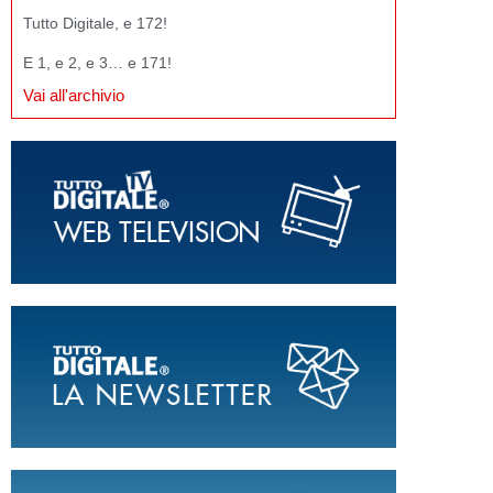
Tutto Digitale, e 172!
E 1, e 2, e 3… e 171!
Vai all'archivio