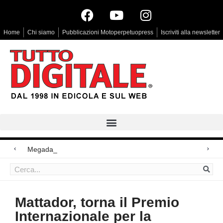
Home
Chi siamo
Pubblicazioni Motoperpetuopress
Iscriviti alla newsletter
Megadap M2RF, il pri
Arri Rental, evoluzioni in arrivo
Blackmagic Design UltraStudio Express 3G, due accessori ad hoc
Mattador, torna il Premio
Internazionale per la