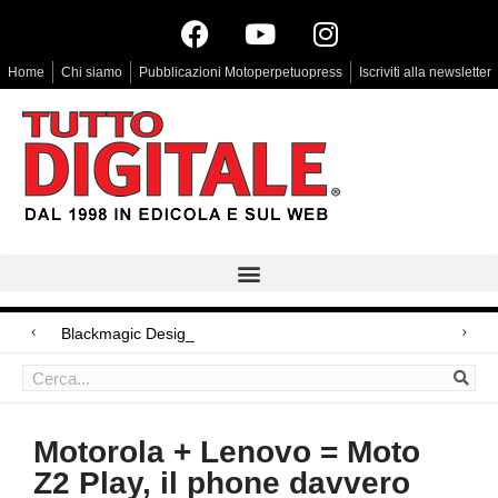
Home
Chi siamo
Pubblicazioni Motoperpetuopress
Iscriviti alla newsletter
Blackmagic Design UltraStudio Expre
Arri Rental, evoluzioni in arrivo
LG Signature OLED T, il primo Oled trasparente
Motorola + Lenovo = Moto
Z2 Play, il phone davvero