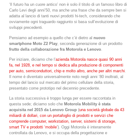
‘Il futuro ha un cuore antico’ non è solo il titolo di un famoso libro di
Carlo Levi degli anni’50, ma anche una frase che da sempre ben si
adatta al lancio di tanti nuovi prodotti hi-tech, considerando che
ovviamente ogni traguardo raggiunto si basa sull’evoluzione di
sviluppi precedenti.
Pensiamo ad esempio a quello che c’è dietro al
nuovo
smartphone Moto Z2 Play
, seconda generazione di un prodotto
frutto della collaborazione fra Motorola e Lenovo
.
Per iniziare, diciamo che l’
azienda Motorola nasce quasi 90 anni
fa, nel 1928, e nel tempo si dedica alla produzione di componenti
per auto, semiconduttori, chip e molto altro, anche per altri marchi
.
Il nome è diventato universalmente noto negli anni ’80 inoltrati, al
tempo del lancio sul mercato del primo cellulare della storia,
presentato come prototipo nel decennio precedente.
La storia successiva è troppo lunga per essere raccontata in
questa sede; diciamo solo che
Motorola Mobility è stata
acquisita nel 2015 da Lenovo Group
(
una società globale da 43
miliardi di dollari, con un portafoglio di prodotti e servizi che
comprende computer, workstation, server, sistemi di storage,
smart TV e prodotti ‘mobile’
). Oggi Motorola è interamente
controllata da Lenovo, e si occupa della progettazione e