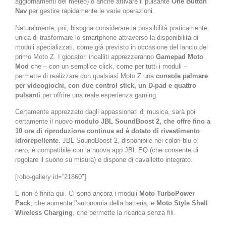
aggiornamenti del meteo) o anche attivare il pulsante
One Button
Nav
per gestire rapidamente le varie operazioni.
Naturalmente, poi, bisogna considerare la possibilità praticamente
unica di trasformare lo smartphone attraverso la disponibilità di
moduli specializzati, come già previsto in occasione del lancio del
primo Moto Z. I giocatori incalliti apprezzeranno
Gamepad Moto
Mod
che – con un semplice click, come per tutti i moduli –
permette di realizzare con qualsiasi Moto Z una
console palmare
per videogiochi, con due control stick, un D-pad e quattro
pulsanti
per offrire una reale esperienza gaming.
Certamente apprezzato dagli appassionati di musica, sarà poi
certamente il nuovo
modulo JBL SoundBoost 2, che offre fino a
10 ore di riproduzione continua ed è dotato di rivestimento
idrorepellente
. JBL SoundBoost 2, disponibile nei colori blu o
nero, è compatibile con la nuova app JBL EQ (che consente di
regolare il suono su misura) e dispone di cavalletto integrato.
[robo-gallery id=”21860″]
E non è finita qui. Ci sono ancora i moduli
Moto TurboPower
Pack
, che aumenta l’autonomia della batteria, e
Moto Style Shell
Wireless Charging
, che permette la ricarica senza fili.