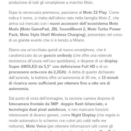
produzione di tutti gli smartphone a marchio Moto.
Dopo la necessaria premessa, passiamo al
Moto Z2 Play
. Come
indica il nome, si tratta dell’ultimo nato nella famiglia Moto Z, che
arriva sul mercato con i
nuovi accessori dell’ecosistema Moto
Mods (Moto GamePad, JBL SoundBoost 2, Moto Turbo Power
Pack, Moto Style Shell Wireless Charging)
, presentato nel corso
di un grande evento che si è tenuto a Milano.
Diamo ora un’occhiata quindi al nuovo smartphone, che è
caratterizzato da un
guscio unibody
(che offre una notevole
resistenza all’usura nell’uso quotidiano), e dispone di un
display
Super AMOLED da 5,5” con definizione Full HD
e di un
processore octa-core da 2,2GHz
. A detta di quanto dichiarato
dall’azienda, la batteria offre un’autonomia di 30 ore, e
15 minuti
di ricarica sono sufficienti per ottenere fino a otto ore di
autonomia.
Dal punto di vista dell’immagine, la sezione camera dispone di
fotocamera frontale da 5MP
,
doppio flash bilanciato, e
tecnologia dual pixel autofocus
, e non mancano funzioni
interessanti di diverso genere, come
Night Display
(che regola in
modo automatico lo schermo con colori più caldi nelle ore
notturne),
Moto Voice
(per ottenere informazioni utili come gli