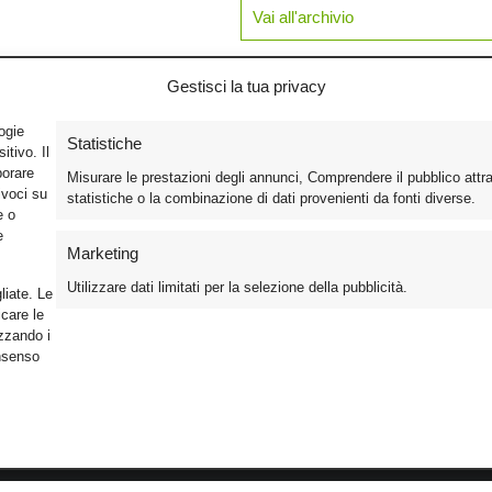
Vai all'archivio
Gestisci la tua privacy
logie
Statistiche
tivo. Il
borare
Misurare le prestazioni degli annunci, Comprendere il pubblico attr
ivoci su
statistiche o la combinazione di dati provenienti da fonti diverse.
e o
e
Marketing
Utilizzare dati limitati per la selezione della pubblicità.
liate. Le
care le
izzando i
onsenso
Foto
Cinema
Iscriviti alla n
Video
Home Theater/HDTV
Informativa Pr
Mobile
Audio
Gestisci Cook