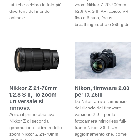
tutti che celebra le foto più
zoom Nikkor Z 70-200mm
divertenti del mondo
f/2.8 VR S II: AF rapido, VR
animale
fino a 6 stop, focus
breathing ridotto e 998 g di
Nikkor Z 24-70mm
Nikon, firmware 2.00
f/2.8 S II, lo zoom
per la Z6III
universale si
Da Nikon arriva l’annuncio
rinnova
del rilascio del firmware –
Arriva il primo obiettivo
versione 2.0 – per la
Nikkor Z di seconda
fotocamera mirrorless full-
generazione: si tratta dello
frame Nikon Z6III. Un
zoom Nikkor Z 24-70mm
aggiornamento che, come