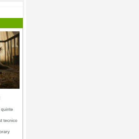
!
 quinte
st tecnico
brary