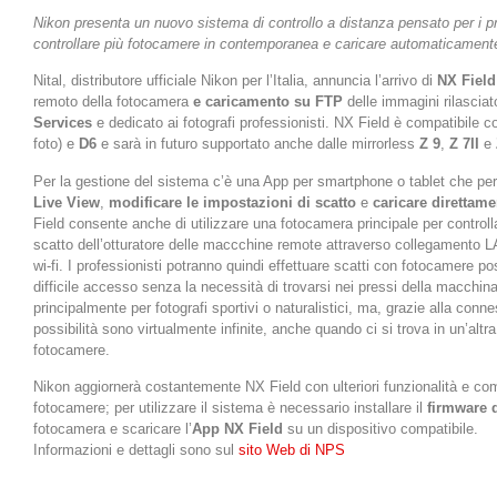
Nikon presenta un nuovo sistema di controllo a distanza pensato per i pr
controllare più fotocamere in contemporanea e caricare automaticament
Nital, distributore ufficiale Nikon per l’Italia, annuncia l’arrivo di
NX Field
remoto della fotocamera
e caricamento su FTP
delle immagini rilascia
Services
e dedicato ai fotografi professionisti. NX Field è compatibile c
foto) e
D6
e sarà in futuro supportato anche dalle mirrorless
Z 9
,
Z 7II
e
Per la gestione del sistema c’è una App per smartphone o tablet che perm
Live View
,
modificare le impostazioni di scatto
e
caricare direttame
Field consente anche di utilizzare una fotocamera principale per contro
scatto dell’otturatore delle maccchine remote attraverso collegamento L
wi-fi. I professionisti potranno quindi effettuare scatti con fotocamere po
difficile accesso senza la necessità di trovarsi nei pressi della macchin
principalmente per fotografi sportivi o naturalistici, ma, grazie alla conne
possibilità sono virtualmente infinite, anche quando ci si trova in un’altra
fotocamere.
Nikon aggiornerà costantemente NX Field con ulteriori funzionalità e com
fotocamere; per utilizzare il sistema è necessario installare il
firmware 
fotocamera e scaricare l’
App NX Field
su un dispositivo compatibile.
Informazioni e dettagli sono sul
sito Web di NPS