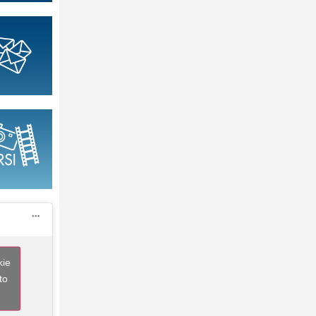
kie
to