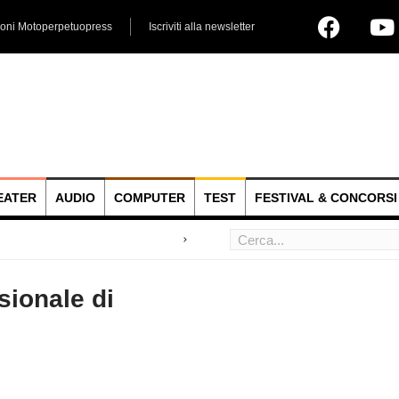
ioni Motoperpetuopress
Iscriviti alla newsletter
EATER
AUDIO
COMPUTER
TEST
FESTIVAL & CONCORSI
 hoc
sionale di