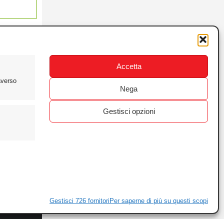
Accetta
averso
Nega
Gestisci opzioni
ewsletter
ivacy
Gestisci 726 fornitori
Per saperne di più su questi scopi
ie