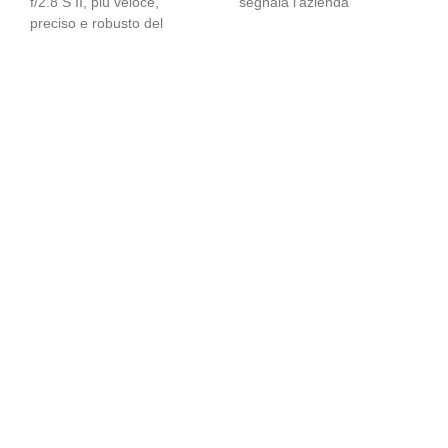
f/2.8 S II, più veloce,
segnala l’azienda
preciso e robusto del