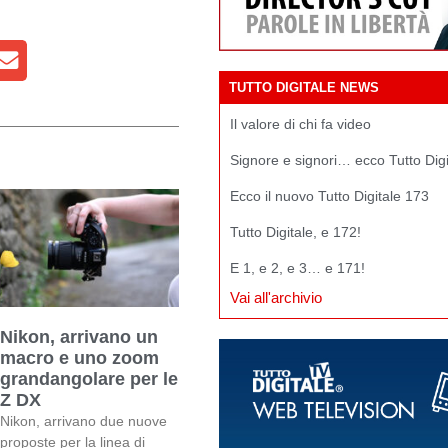
TUTTO DIGITALE NEWS
Il valore di chi fa video
Signore e signori… ecco Tutto Dig
Ecco il nuovo Tutto Digitale 173
Tutto Digitale, e 172!
E 1, e 2, e 3… e 171!
Vai all'archivio
Nikon, arrivano un
macro e uno zoom
grandangolare per le
Z DX
Nikon, arrivano due nuove
proposte per la linea di