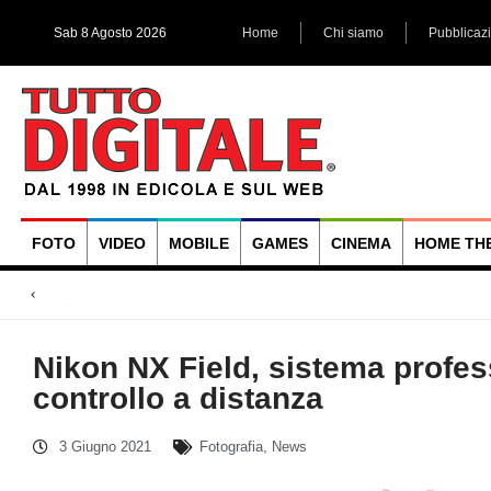
Sab 8 Agosto 2026
Home
Chi siamo
Pubblicaz
FOTO
VIDEO
MOBILE
GAMES
CINEMA
HOME TH
Megadap M2RF, il pri
Blackmagic Design UltraStudio Express 3G, due accessori ad
Arri Rental, evoluzioni in arrivo
Nikon NX Field, sistema profes
controllo a distanza
3 Giugno 2021
Fotografia
,
News