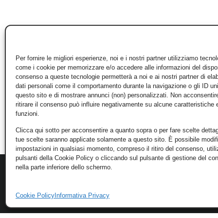
Per fornire le migliori esperienze, noi e i nostri partner utilizziamo tecno
come i cookie per memorizzare e/o accedere alle informazioni del disposi
consenso a queste tecnologie permetterà a noi e ai nostri partner di ela
dati personali come il comportamento durante la navigazione o gli ID un
questo sito e di mostrare annunci (non) personalizzati. Non acconsentir
ritirare il consenso può influire negativamente su alcune caratteristiche 
funzioni.
Clicca qui sotto per acconsentire a quanto sopra o per fare scelte dettag
tue scelte saranno applicate solamente a questo sito. È possibile modifi
impostazioni in qualsiasi momento, compreso il ritiro del consenso, util
pulsanti della Cookie Policy o cliccando sul pulsante di gestione del c
nella parte inferiore dello schermo.
Cookie Policy
Informativa Privacy