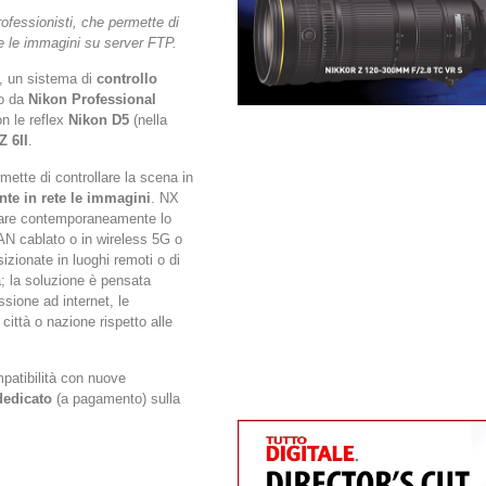
ofessionisti, che permette di
e le immagini su server FTP.
, un sistema di
controllo
to da
Nikon Professional
on le reflex
Nikon D5
(nella
Z 6II
.
ette di controllare la scena in
nte in rete le immagini
. NX
llare contemporaneamente lo
AN cablato o in wireless 5G o
sizionate in luoghi remoti o di
a; la soluzione è pensata
ssione ad internet, le
 città o nazione rispetto alle
patibilità con nuove
dedicato
(a pagamento) sulla