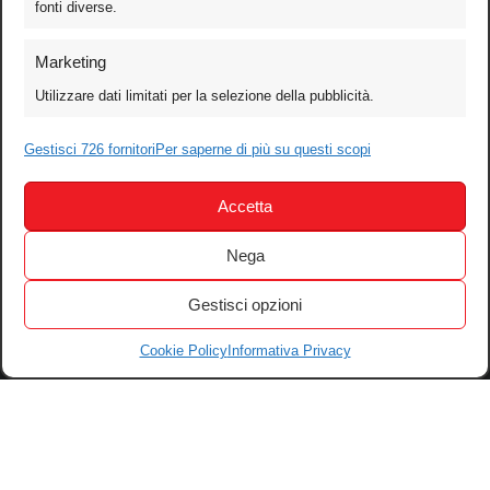
fonti diverse.
Foto
Marketing
Video
Utilizzare dati limitati per la selezione della pubblicità.
Mobile
Games
Gestisci 726 fornitori
Per saperne di più su questi scopi
Test
Accetta
Cinema
Home Theater/HDTV
Nega
Audio
Gestisci opzioni
Computer
Festival & Concorsi
Cookie Policy
Informativa Privacy
Iscriviti alla newsletter
Informativa Privacy
Gestisci Cookie