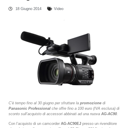
18 Giugno 2014
Video
C’è tempo fino al 30 giugno per sfruttare la
promozione
di
Panasonic Professional
che offre fino a 100 euro (IVA esclusa) di
sconto sull’acquisto di accessori abbinati ad una nuova
AG-AC90
.
Con l’acquisto di un camcorder
AG-AC90EJ
presso un rivenditore