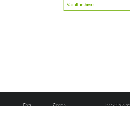
Vai all'archivio
Foto
Cinema
Iscriviti alla n
Video
Home Theater/HDTV
Informativa Pr
Mobile
Audio
Gestisci Cook