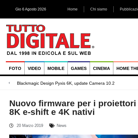
Gio 6 Agosto 2026
Home
Chi siamo
Pubblicaz
FOTO
VIDEO
MOBILE
GAMES
CINEMA
HOME TH
Megadap M2RF,
Blackmagic Design UltraStudio Express 3G, due accessori ad
Arri Rental, evoluzioni in arrivo
Nuovo firmware per i proiettor
8K e-shift e 4K nativi
20 Marzo 2019
News