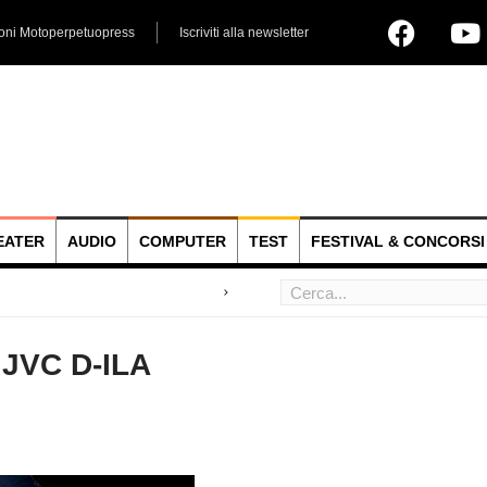
ioni Motoperpetuopress
Iscriviti alla newsletter
EATER
AUDIO
COMPUTER
TEST
FESTIVAL & CONCORSI
 hoc
i JVC D-ILA