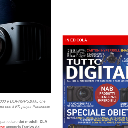
IN EDICOLA
S2000 e DLA-N5/RS1000, che
ermi con il BD player Panasonic
n particolare
dei modelli DLA-
ese
annuncia l’
arrivo del