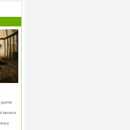
!
 quinte
st tecnico
brary