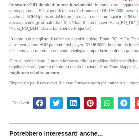
firmware v2.01 dotato di nuove funzionalità
. In particolare, l’aggior
vantaggio con il BD player di fascia alta Panasonic DP-UB9000, ovvero p
anche all’HDR Optimizer del lettore) la qualità delle immagini in HDR con 
sovrascrivono gli attuali “User 5” e “User 6” con i nuovi “Pana_PQ_HL” 
“Pana_PQ_BLN” (Basic Luminance Projector).
L’utente può scegliere di utilizzare il profilo colore “Pana_PQ_HL” o “
all’impostazione HDR presente nel player DP-UB9000; la prima dà la prior
dell’immagine mentre la seconda privilegia la riproduzione di una gamm
Oltre ai profili colore, il nuovo firmware offre la modifica delle specifich
regolazione del gamma mentre si usa la funzione “Auto Tone Mapping”,
migliorata ed altro ancora
.
Disponibile per il download, il nuovo firmware verrà già caricato sui prod
Condividi:
Potrebbero interessarti anche...