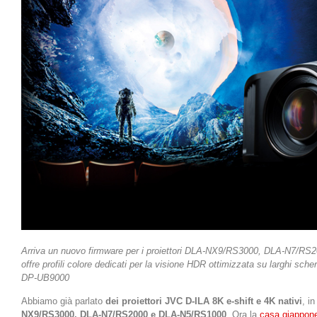
Arriva un nuovo firmware per i proiettori DLA-NX9/RS3000, DLA-N7/R
offre profili colore dedicati per la visione HDR ottimizzata su larghi sch
DP-UB9000
Abbiamo già parlato
dei proiettori JVC D-ILA 8K e-shift e 4K nativi
, i
NX9/RS3000, DLA-N7/RS2000 e DLA-N5/RS1000
. Ora la
casa giappon