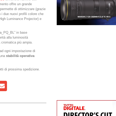
namento offre un grande
ermette di ottimizzare (grazie
i due nuovi profili colore che
(High Luminance Projector) e
Pana_PQ_BL” in base
ità alla luminosità
a cromatica più ampia.
e ad ogni impostazione di
 una
stabilità operativa
otti di prossima spedizione.