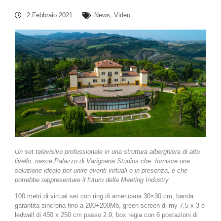
2 Febbraio 2021
News
,
Video
Un set televisivo professionale in una struttura alberghiera di alto
livello: nasce Palazzo di Varignana Studios che
fornisce una
soluzione ideale per unire eventi virtuali e in presenza, e che
potrebbe rappresentare il futuro della Meeting Industry
100 metri di virtual set con ring di americana 30×30 cm, banda
garantita sincrona fino a 200+200Mb, green screen di my 7,5 x 3 e
ledwall di 450 x 250 cm passo 2.9, box regia con 6 postazioni di