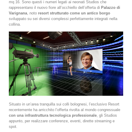
mq 16. Sono questi i numeri legati ai neonati Studios che
rappresentano il nuovo fiore all’occhiello dell’offerta di
Palazzo di
Varignana
, noto
resort strutturato come un antico borgo
sviluppato su sei diversi complessi perfettamente integrati nella
collina.
Situato in un’area tranquilla sui colli bolognesi, l’esclusivo Resort
recentemente ha arricchito l’offerta rivolta al mondo congressuale
con una infrastruttura tecnologica professionale
, gli Studios
appunto, per realizzare conferenze, eventi, dirette streaming e
spot.