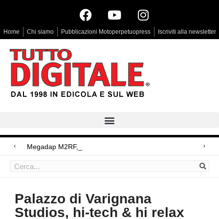
Home
Chi siamo
Pubblicazioni Motoperpetuopress
Iscriviti alla newsletter
Megadap M2RF, il primo adattator
Arri Rental, evoluzioni in arrivo
Blackmagic Design UltraStudio Express 3G, due accessori ad hoc
Palazzo di Varignana
Studios, hi-tech & hi relax