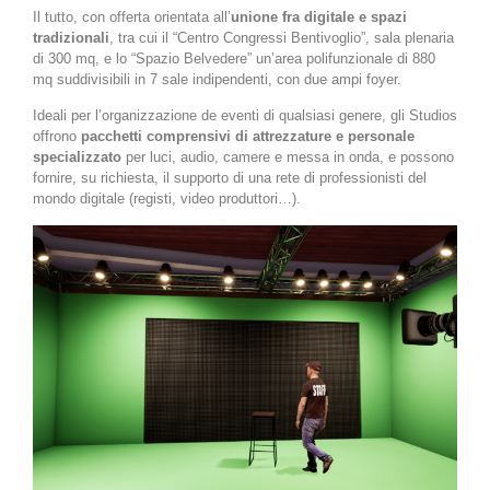
Il tutto, con offerta orientata all’
unione fra digitale e spazi
tradizionali
, tra cui il “Centro Congressi Bentivoglio”, sala plenaria
di 300 mq, e lo “Spazio Belvedere” un’area polifunzionale di 880
mq suddivisibili in 7 sale indipendenti, con due ampi foyer.
Ideali per l’organizzazione de eventi di qualsiasi genere, gli Studios
offrono
pacchetti comprensivi di attrezzature e personale
specializzato
per luci, audio, camere e messa in onda, e possono
fornire, su richiesta, il supporto di una rete di professionisti del
mondo digitale (registi, video produttori…).