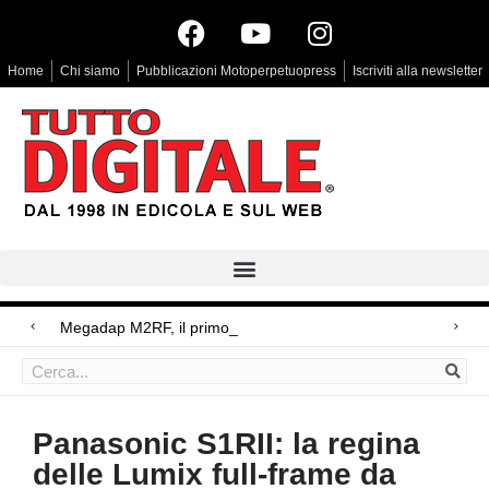
Home
Chi siamo
Pubblicazioni Motoperpetuopress
Iscriviti alla newsletter
Megadap M2RF, il primo adattatore autofocus da
Arri Rental, evoluzioni in arrivo
Blackmagic Design UltraStudio Express 3G, due accessori ad hoc
Panasonic S1RII: la regina
delle Lumix full-frame da