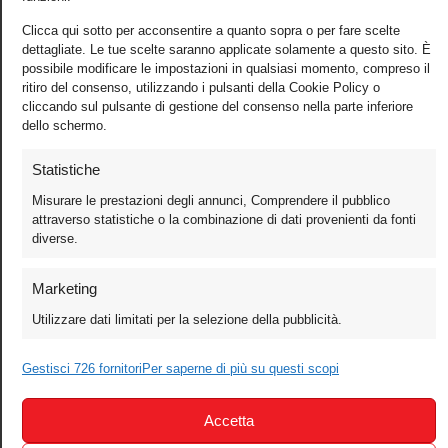
Clicca qui sotto per acconsentire a quanto sopra o per fare scelte
dettagliate. Le tue scelte saranno applicate solamente a questo sito. È
possibile modificare le impostazioni in qualsiasi momento, compreso il
ritiro del consenso, utilizzando i pulsanti della Cookie Policy o
Foto
cliccando sul pulsante di gestione del consenso nella parte inferiore
Video
dello schermo.
Mobile
Statistiche
Games
Misurare le prestazioni degli annunci, Comprendere il pubblico
Test
attraverso statistiche o la combinazione di dati provenienti da fonti
diverse.
Cinema
Home Theater/HDTV
Marketing
Audio
Utilizzare dati limitati per la selezione della pubblicità.
Computer
Festival & Concorsi
Gestisci 726 fornitori
Per saperne di più su questi scopi
Iscriviti alla newsletter
Accetta
Informativa Privacy