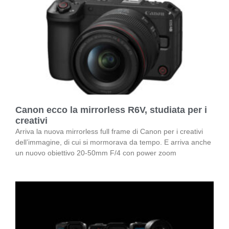
Canon ecco la mirrorless R6V, studiata per i
creativi
Arriva la nuova mirrorless full frame di Canon per i creativi
dell’immagine, di cui si mormorava da tempo. E arriva anche
un nuovo obiettivo 20-50mm F/4 con power zoom