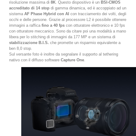
risoluzione massima di
8K
. Questo dispositivo è un
BSI-CMOS
accreditato di 14 stop
di gamma dinamica, ed è accoppiato ad un
sistema
AF Phase Hybrid con AI
con tracciamento dei volti, degli
occhi e delle persone. Grazie al processore L2 è possibile ottenere
immagini a raffica
fino a 40 fps
con otturatore elettronico e 10 fps
con otturatore meccanico. Sono da citare poi una modalità a mano
libera per lo stitching di immagini da 177 MP e un sistema di
stabilizzazione B.I.S.
che promette un risparmio equivalente a
ben 8,0 stop.
Sul versante foto è inoltre da segnalare il supporto al tethering
nativo con il diffuso software
Capture One
.