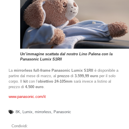
Un’immagine scattata dal nostro Lino Palena con la
Panasonic Lumix S1RII
La
mirrorless full-frame Panasonic Lumix S1RII
è disponibile a
partire dal mese di marzo, al
prezzo
di
3.599,99 euro
per il solo
corpo. Il
kit
con l’
obiettivo 24-105mm
sarà invece a listino al
prezzo di
4.500 euro
.
www.panasonic.com/it
8K
,
Lumix
,
mirrorless
,
Panasonic
Condividi: