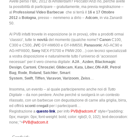
Avete perso l’IBC 2012 di Amsterdam? Peccato! Anzi no, perché avete
la possibilità di participare – gratuitamente, ma previa registrazione –
al
Professional Video Barbecue
che si terrà il
16 e 17 Ottobre
2012
a
Bologna
, presso – nemmeno a dirlo –
Adcom
, in via Zanardi
50.
Al PVB infatti trovete in esposizione (e in prova), oltre a prodotti ormai
‘classici’, tutte le
novità
del momento (qualche nome?
Canon
C100,
C300 e C500,
JVC
GY-HM600 e GY-HM650,
Panasonic
AG-AC90 e
AG-HPX600,
Sony
NEX-FS700 e PMW-200…) con tecnici specializzati
a vostra disposizione e naturalmente tutto l’universo di ‘accessori
necessari’ per il vero cinema digitale:
AJA
,
Azden
,
Blackmagic
Design
,
Cartoni
,
Chrosziel
,
Glidecam
,
Kata
,
Libec
,
ON-AIR
,
Petrol
Bag
,
Rode
,
Roland
,
Satchler
,
Smart
System
,
Swift
,
Tiffen
,
Varavon
,
Varizoom
,
Zeiss
…
Insomma, un evento – al quale parteciperemo anche noi di
Tutto
Digitale
– da non perdere. Anche perché si svolgerà in un contesto
rilassato, con un barbecue con degustazione di carne alla griglia, birra,
ed offrirà
sconti
e
regali
per i partecipanti…
Registrazione a
questo link
, per info
PVB@adcom.it
” style=”padding:
0px; margin: 0px; font-weight: bold; color: rgb(0, 0, 102); text-decoration:
none; “>
PVB@adcom.it