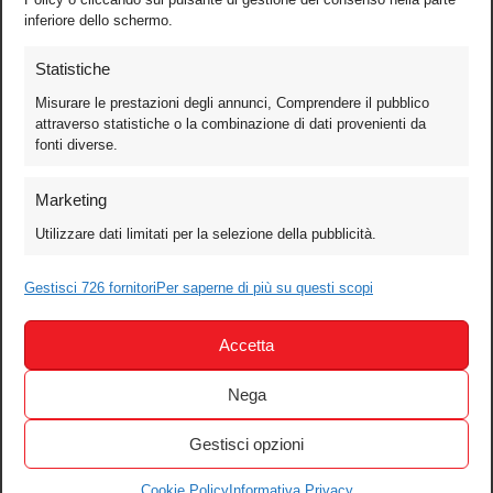
inferiore dello schermo.
Statistiche
Misurare le prestazioni degli annunci, Comprendere il pubblico
attraverso statistiche o la combinazione di dati provenienti da
fonti diverse.
Foto
Marketing
Video
Utilizzare dati limitati per la selezione della pubblicità.
Mobile
Gestisci 726 fornitori
Games
Per saperne di più su questi scopi
Test
Accetta
Cinema
Home Theater/HDTV
Nega
Audio
Gestisci opzioni
Computer
Festival & Concorsi
Cookie Policy
Informativa Privacy