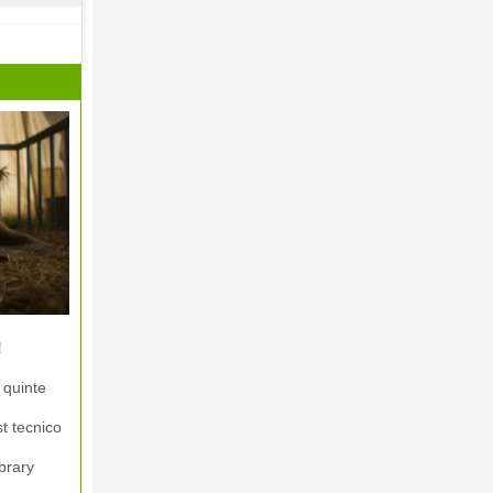
!
 quinte
st tecnico
brary