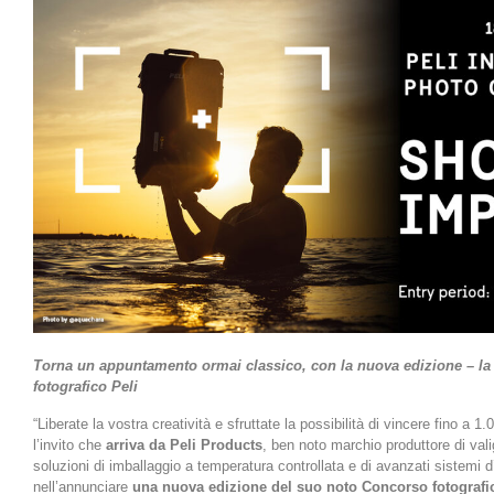
Torna un appuntamento ormai classico, con la nuova edizione – la 
fotografico Peli
“Liberate la vostra creatività e sfruttate la possibilità di vincere fino a 1.
l’invito che
arriva da Peli Products
, ben noto marchio produttore di valig
soluzioni di imballaggio a temperatura controllata e di avanzati sistemi d’
nell’annunciare
una
nuova edizione del suo noto Concorso fotografi