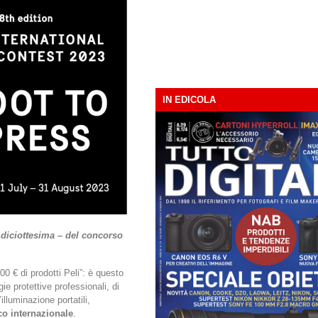
IN EDICOLA
diciottesima – del concorso
000 € di prodotti Peli”: è questo
ie protettive professionali, di
illuminazione portatili,
co internazionale
.