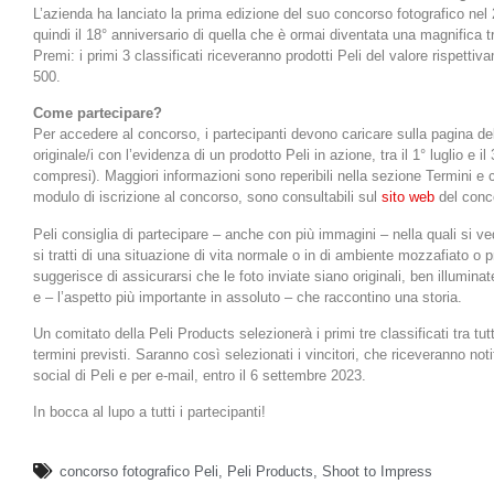
L’azienda ha lanciato la prima edizione del suo concorso fotografico nel
quindi il 18° anniversario di quella che è ormai diventata una magnifica t
Premi: i primi 3 classificati riceveranno prodotti Peli del valore rispetti
500.
Come partecipare?
Per accedere al concorso, i partecipanti devono caricare sulla pagina del
originale/i con l’evidenza di un prodotto Peli in azione, tra il 1° luglio e 
compresi). Maggiori informazioni sono reperibili nella sezione Termini e 
modulo di iscrizione al concorso, sono consultabili sul
sito web
del conco
Peli consiglia di partecipare – anche con più immagini – nella quali si ve
si tratti di una situazione di vita normale o in di ambiente mozzafiato o 
suggerisce di assicurarsi che le foto inviate siano originali, ben illumin
e – l’aspetto più importante in assoluto – che raccontino una storia.
Un comitato della Peli Products selezionerà i primi tre classificati tra tutt
termini previsti. Saranno così selezionati i vincitori, che riceveranno notif
social di Peli e per e-mail, entro il 6 settembre 2023.
In bocca al lupo a tutti i partecipanti!
concorso fotografico Peli
,
Peli Products
,
Shoot to Impress