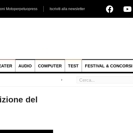
ioni Motoperpetuopress
Iscriviti alla newsletter
EATER
AUDIO
COMPUTER
TEST
FESTIVAL & CONCORSI
 hoc
izione del