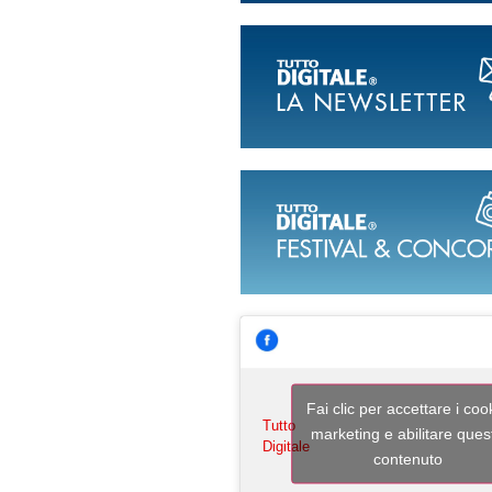
Fai clic per accettare i coo
Tutto
marketing e abilitare ques
Digitale
contenuto