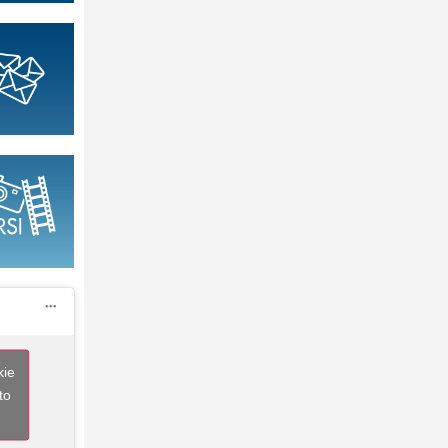
kie
to