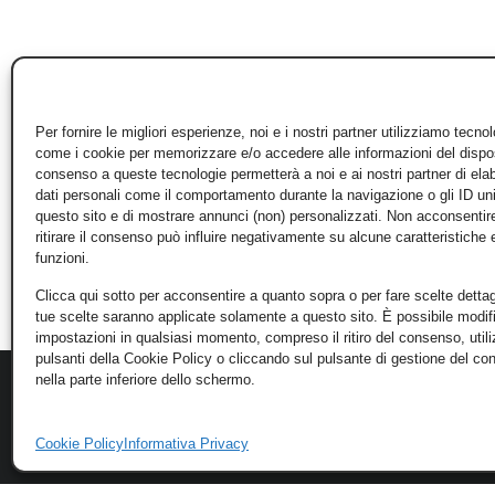
Per fornire le migliori esperienze, noi e i nostri partner utilizziamo tecno
come i cookie per memorizzare e/o accedere alle informazioni del disposi
consenso a queste tecnologie permetterà a noi e ai nostri partner di ela
dati personali come il comportamento durante la navigazione o gli ID un
questo sito e di mostrare annunci (non) personalizzati. Non acconsentir
ritirare il consenso può influire negativamente su alcune caratteristiche 
funzioni.
Clicca qui sotto per acconsentire a quanto sopra o per fare scelte dettag
tue scelte saranno applicate solamente a questo sito. È possibile modifi
impostazioni in qualsiasi momento, compreso il ritiro del consenso, util
pulsanti della Cookie Policy o cliccando sul pulsante di gestione del c
nella parte inferiore dello schermo.
Cookie Policy
Informativa Privacy