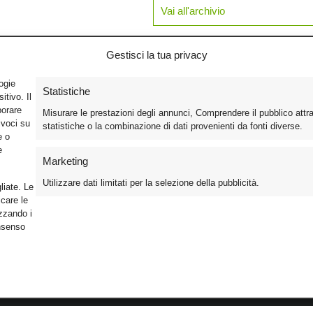
Vai all'archivio
Gestisci la tua privacy
logie
Statistiche
tivo. Il
borare
Misurare le prestazioni degli annunci, Comprendere il pubblico attr
ivoci su
statistiche o la combinazione di dati provenienti da fonti diverse.
e o
e
Marketing
Utilizzare dati limitati per la selezione della pubblicità.
liate. Le
care le
izzando i
onsenso
Foto
Cinema
Iscriviti alla n
Video
Home Theater/HDTV
Informativa Pr
Mobile
Audio
Gestisci Cook