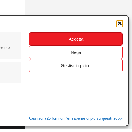
Accetta
averso
Nega
Gestisci opzioni
ewsletter
ivacy
Gestisci 726 fornitori
Per saperne di più su questi scopi
ie