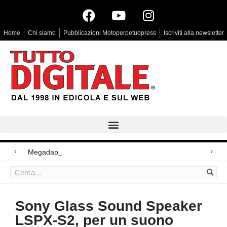
Home
Chi siamo
Pubblicazioni Motoperpetuopress
Iscriviti alla newsletter
Megadap M2RF, il prim
Arri Rental, evoluzioni in arrivo
Blackmagic Design UltraStudio Express 3G, due accessori ad hoc
Sony Glass Sound Speaker
LSPX-S2, per un suono