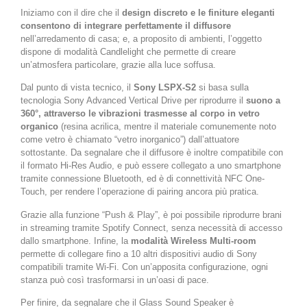
Iniziamo con il dire che il
design discreto e le finiture eleganti
consentono di integrare perfettamente il diffusore
nell’arredamento di casa; e, a proposito di ambienti, l’oggetto
dispone di modalità Candlelight che permette di creare
un’atmosfera particolare, grazie alla luce soffusa.
Dal punto di vista tecnico, il
Sony LSPX-S2
si basa sulla
tecnologia Sony Advanced Vertical Drive per riprodurre il
suono a
360°, attraverso le vibrazioni trasmesse al corpo in vetro
organico
(resina acrilica, mentre il materiale comunemente noto
come vetro è chiamato “vetro inorganico”) dall’attuatore
sottostante. Da segnalare che il diffusore è inoltre compatibile con
il formato Hi-Res Audio, e può essere collegato a uno smartphone
tramite connessione Bluetooth, ed è di connettività NFC One-
Touch, per rendere l’operazione di pairing ancora più pratica.
Grazie alla funzione “Push & Play”, è poi possibile riprodurre brani
in streaming tramite Spotify Connect, senza necessità di accesso
dallo smartphone. Infine, la
modalità Wireless Multi-room
permette di collegare fino a 10 altri dispositivi audio di Sony
compatibili tramite Wi-Fi. Con un’apposita configurazione, ogni
stanza può così trasformarsi in un’oasi di pace.
Per finire, da segnalare che il Glass Sound Speaker è