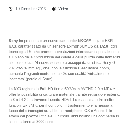
10 Dicembre 2013
Video
Sony
ha presentato un nuovo camcorder
NXCAM
siglato
HXR-
NX3
, caratterizzato da un sensore
Exmor 3CMOS da 1/2.8″
con
tecnologia LSI che promette prestazioni interessanti specialmente
sul piano della riproduzione del colore e della pulizia delle immagini
alle basse luci. Al nuovo sensore è accoppiata un’ottica Sony G
20x 28-576 mm eq., che, con la funzione Clear Image Zoom,
aumenta l’ingrandimento fino a 40x con qualità ‘virtualmente
inalterata’ (parole di Sony).
La
NX3
registra in
Full HD
fino a 50/60p in AVCHD 2.0 o MP4 e
offre la possibilità di catturare materiale tramite regisratore esterno,
in 8 bit 4:2:2 attraverso l’uscita HDMI. La macchina offre inoltre
funzioni wi-fi/NFC per il controllo, il trasferimento e la messa a
fuoco delle immagini su tablet e smartphone iOS e Android. In
attesa del
prezzo
ufficiale, i ‘rumors’ annunciano una comparsa in
listino attorno ai 3000 euro.