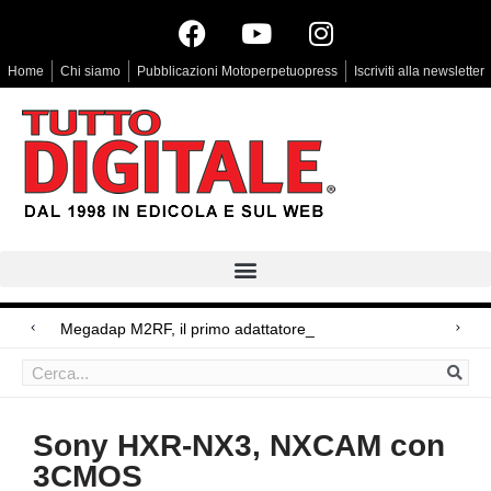
Home
Chi siamo
Pubblicazioni Motoperpetuopress
Iscriviti alla newsletter
Megadap M2RF, il primo adattatore autofocus
Arri Rental, evoluzioni in arrivo
Blackmagic Design UltraStudio Express 3G, due accessori ad hoc
Sony HXR-NX3, NXCAM con
3CMOS