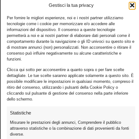
Gestisci la tua privacy
Per fornire le migliori esperienze, noi e i nostri partner utilizziamo
tecnologie come i cookie per memorizzare e/o accedere alle
informazioni del dispositivo. Il consenso a queste tecnologie
permetterà a noi e ai nostri partner di elaborare dati personali come il
comportamento durante la navigazione o gli ID univoci su questo sito e
di mostrare annunci (non) personalizzati. Non acconsentire o ritirare il
Foto
consenso può influire negativamente su alcune caratteristiche e
funzioni.
Video
Mobile
Clicca qui sotto per acconsentire a quanto sopra o per fare scelte
dettagliate. Le tue scelte saranno applicate solamente a questo sito. È
Games
possibile modificare le impostazioni in qualsiasi momento, compreso il
ritiro del consenso, utilizzando i pulsanti della Cookie Policy o
Test
cliccando sul pulsante di gestione del consenso nella parte inferiore
Cinema
dello schermo.
Home Theater/HDTV
Statistiche
Audio
Misurare le prestazioni degli annunci, Comprendere il pubblico
Computer
attraverso statistiche o la combinazione di dati provenienti da fonti
Festival & Concorsi
diverse.