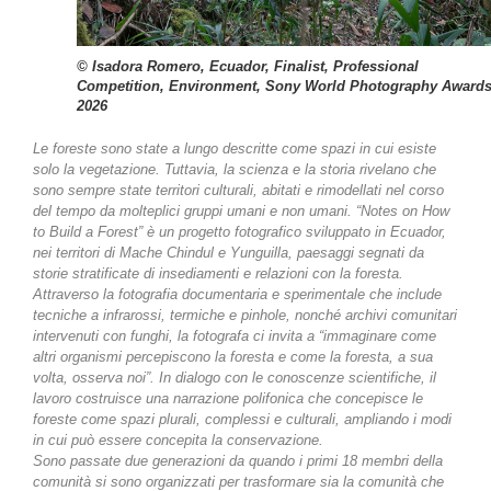
© Isadora Romero, Ecuador, Finalist, Professional
Competition, Environment, Sony World Photography Award
2026
Le foreste sono state a lungo descritte come spazi in cui esiste
solo la vegetazione. Tuttavia, la scienza e la storia rivelano che
sono sempre state territori culturali, abitati e rimodellati nel corso
del tempo da molteplici gruppi umani e non umani. “Notes on How
to Build a Forest” è un progetto fotografico sviluppato in Ecuador,
nei territori di Mache Chindul e Yunguilla, paesaggi segnati da
storie stratificate di insediamenti e relazioni con la foresta.
Attraverso la fotografia documentaria e sperimentale che include
tecniche a infrarossi, termiche e pinhole, nonché archivi comunitari
intervenuti con funghi, la fotografa ci invita a “immaginare come
altri organismi percepiscono la foresta e come la foresta, a sua
volta, osserva noi”. In dialogo con le conoscenze scientifiche, il
lavoro costruisce una narrazione polifonica che concepisce le
foreste come spazi plurali, complessi e culturali, ampliando i modi
in cui può essere concepita la conservazione.
Sono passate due generazioni da quando i primi 18 membri della
comunità si sono organizzati per trasformare sia la comunità che