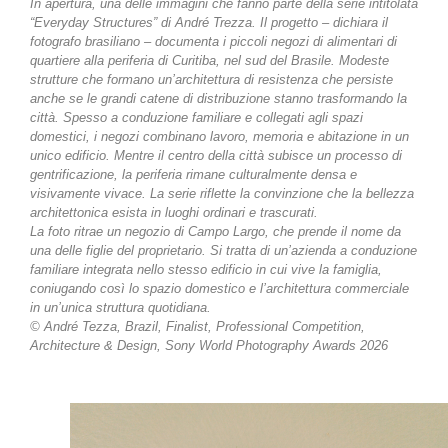
In apertura, una delle immagini che fanno parte della serie intitolata
“Everyday Structures” di André Trezza. Il progetto – dichiara il
fotografo brasiliano – documenta i piccoli negozi di alimentari di
quartiere alla periferia di Curitiba, nel sud del Brasile. Modeste
strutture che formano un’architettura di resistenza che persiste
anche se le grandi catene di distribuzione stanno trasformando la
città. Spesso a conduzione familiare e collegati agli spazi
domestici, i negozi combinano lavoro, memoria e abitazione in un
unico edificio. Mentre il centro della città subisce un processo di
gentrificazione, la periferia rimane culturalmente densa e
visivamente vivace. La serie riflette la convinzione che la bellezza
architettonica esista in luoghi ordinari e trascurati.
La foto ritrae un negozio di Campo Largo, che prende il nome da
una delle figlie del proprietario. Si tratta di un’azienda a conduzione
familiare integrata nello stesso edificio in cui vive la famiglia,
coniugando così lo spazio domestico e l’architettura commerciale
in un’unica struttura quotidiana.
© André Tezza, Brazil, Finalist, Professional Competition,
Architecture & Design, Sony World Photography Awards 2026