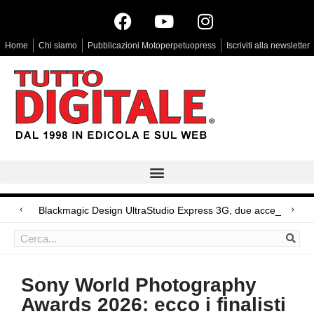
Home
Chi siamo
Pubblicazioni Motoperpetuopress
Iscriviti alla newsletter
Arri Rental, evoluzioni in arrivo
LG Signature OLED T, il primo Oled trasparente
Blackmagic Design UltraStudio Express 3G, due accessori ad hoc
Sony World Photography
Awards 2026: ecco i finalisti