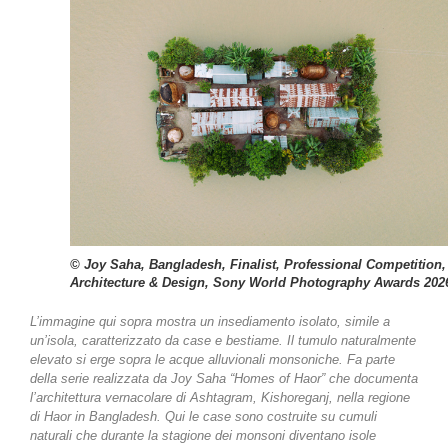
© Joy Saha, Bangladesh, Finalist, Professional Competition,
Architecture & Design, Sony World Photography Awards 202
L’immagine qui sopra mostra un insediamento isolato, simile a
un’isola, caratterizzato da case e bestiame. Il tumulo naturalmente
elevato si erge sopra le acque alluvionali monsoniche. Fa parte
della serie realizzata da Joy Saha “Homes of Haor” che documenta
l’architettura vernacolare di Ashtagram, Kishoreganj, nella regione
di Haor in Bangladesh. Qui le case sono costruite su cumuli
naturali che durante la stagione dei monsoni diventano isole