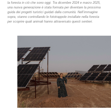
la foresta in ciò che sono oggi. Tra dicembre 2024 e marzo 2025,
una nuova generazione è stata formata per diventare la prossima
guida dei progetti turistici guidati dalla comunità. Nell’immagine
sopra, stanno controllando le fototrappole installate nella foresta
per scoprire quali animali hanno attraversato questi sentieri.