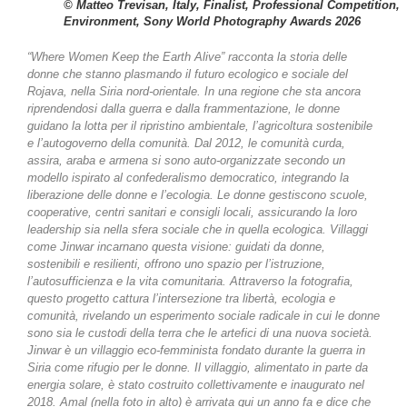
© Matteo Trevisan, Italy, Finalist, Professional Competition,
Environment, Sony World Photography Awards 2026
“Where Women Keep the Earth Alive” racconta la storia delle
donne che stanno plasmando il futuro ecologico e sociale del
Rojava, nella Siria nord-orientale. In una regione che sta ancora
riprendendosi dalla guerra e dalla frammentazione, le donne
guidano la lotta per il ripristino ambientale, l’agricoltura sostenibile
e l’autogoverno della comunità. Dal 2012, le comunità curda,
assira, araba e armena si sono auto-organizzate secondo un
modello ispirato al confederalismo democratico, integrando la
liberazione delle donne e l’ecologia. Le donne gestiscono scuole,
cooperative, centri sanitari e consigli locali, assicurando la loro
leadership sia nella sfera sociale che in quella ecologica. Villaggi
come Jinwar incarnano questa visione: guidati da donne,
sostenibili e resilienti, offrono uno spazio per l’istruzione,
l’autosufficienza e la vita comunitaria. Attraverso la fotografia,
questo progetto cattura l’intersezione tra libertà, ecologia e
comunità, rivelando un esperimento sociale radicale in cui le donne
sono sia le custodi della terra che le artefici di una nuova società.
Jinwar è un villaggio eco-femminista fondato durante la guerra in
Siria come rifugio per le donne. Il villaggio, alimentato in parte da
energia solare, è stato costruito collettivamente e inaugurato nel
2018. Amal (nella foto in alto) è arrivata qui un anno fa e dice che