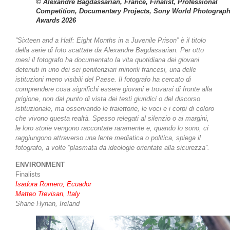
© Alexandre Bagdassarian, France, Finalist, Professional
Competition, Documentary Projects, Sony World Photograp
Awards 2026
“Sixteen and a Half: Eight Months in a Juvenile Prison” è il titolo
della serie di foto scattate da Alexandre Bagdassarian. Per otto
mesi il fotografo ha documentato la vita quotidiana dei giovani
detenuti in uno dei sei penitenziari minorili francesi, una delle
istituzioni meno visibili del Paese. Il fotografo ha cercato di
comprendere cosa significhi essere giovani e trovarsi di fronte alla
prigione, non dal punto di vista dei testi giuridici o del discorso
istituzionale, ma osservando le traiettorie, le voci e i corpi di coloro
che vivono questa realtà. Spesso relegati al silenzio o ai margini,
le loro storie vengono raccontate raramente e, quando lo sono, ci
raggiungono attraverso una lente mediatica o politica, spiega il
fotografo, a volte “plasmata da ideologie orientate alla sicurezza”.
ENVIRONMENT
Finalists
Isadora Romero, Ecuador
Matteo Trevisan, Italy
Shane Hynan, Ireland