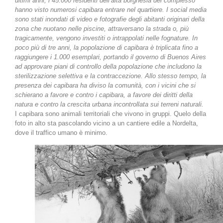
ultimi anni, i 45.000 residenti dell’alta borghesia del complesso
hanno visto numerosi capibara entrare nel quartiere. I social media
sono stati inondati di video e fotografie degli abitanti originari della
zona che nuotano nelle piscine, attraversano la strada o, più
tragicamente, vengono investiti o intrappolati nelle fognature. In
poco più di tre anni, la popolazione di capibara è triplicata fino a
raggiungere i 1.000 esemplari, portando il governo di Buenos Aires
ad approvare piani di controllo della popolazione che includono la
sterilizzazione selettiva e la contraccezione. Allo stesso tempo, la
presenza dei capibara ha diviso la comunità, con i vicini che si
schierano a favore e contro i capibara, a favore dei diritti della
natura e contro la crescita urbana incontrollata sui terreni naturali.
I capibara sono animali territoriali che vivono in gruppi. Quelo della
foto in alto sta pascolando vicino a un cantiere edile a Nordelta,
dove il traffico umano è minimo.