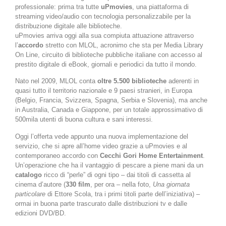
professionale: prima tra tutte
uPmovies
, una piattaforma di
streaming video/audio con tecnologia personalizzabile per la
distribuzione digitale alle biblioteche.
uPmovies arriva oggi alla sua compiuta attuazione attraverso
l’
accordo
stretto con MLOL, acronimo che sta per Media Library
On Line, circuito di biblioteche pubbliche italiane con accesso al
prestito digitale di eBook, giornali e periodici da tutto il mondo.
Nato nel 2009, MLOL conta
oltre 5.500 biblioteche
aderenti in
quasi tutto il territorio nazionale e 9 paesi stranieri, in Europa
(Belgio, Francia, Svizzera, Spagna, Serbia e Slovenia), ma anche
in Australia, Canada e Giappone, per un totale approssimativo di
500mila utenti di buona cultura e sani interessi.
Oggi l’offerta vede appunto una nuova implementazione del
servizio, che si apre all’home video grazie a uPmovies e al
contemporaneo accordo con
Cecchi Gori Home Entertainment
.
Un’operazione che ha il vantaggio di pescare a piene mani da un
catalogo
ricco di “perle” di ogni tipo – dai titoli di cassetta al
cinema d’autore (
330 film
, per ora – nella foto,
Una giornata
particolare
di Ettore Scola, tra i primi titoli parte dell’iniziativa) –
ormai in buona parte trascurato dalle distribuzioni tv e dalle
edizioni DVD/BD.