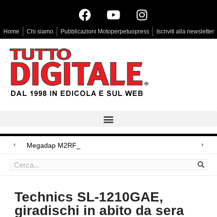
Home
Chi siamo
Pubblicazioni Motoperpetuopress
Iscriviti alla newsletter
Megadap M2RF, il primo adattato
Arri Rental, evoluzioni in arrivo
Blackmagic Design UltraStudio Express 3G, due accessori ad hoc
Technics SL-1210GAE,
giradischi in abito da sera