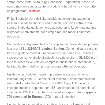
settori come Matsushita (oggi Panasonic Corporation), nasce un
nuovo marchio specializzato in prodotti hi-fi, dal nome che è tutto
un programma:
Technics
.
Finito il periodo d’oro dell’alta fedeltà, in concomitanza con la
nascita e sviluppo anche di altri mercati, Technics entra in una
sorta di limbo dal quale riemerge qualche anno fa con una gamma
di prodotti relativamente poco ampia ma con modelli piuttosto
esclusivi.
Per celebrare degnamente il 55° compleanno, l’azienda giapponese
lancia ora l’
SL-1210GAE Limited Edition
. Come indica la sigla, si
tratta in qualche modo di una variante su un tema che Technics
conosce bene: l’originale giradischi a trazione diretta SL-1200 (con
tutte le successive versioni compresa quella che vi presentiamo)
ha fatto la storia dell’hi-fi prima, e soprattutto del DJing poi.
Un’idea e un prodotto rimasti in produzione sostanzialmente
inalterati dagli anni ’70, e che più di recente si sono materializzati
nel modello Hi-Fi Grand Class SL-1200G. Oggi, l’ultimissima
implementazione, appunto, per il 55° anniversario del marchio: si
chiama SL-1210GAE Limited Edition ed è
disponibile in appena
700 esemplari in Europa
(1700 in tutto il mondo)
Un vecchio-nuovo giradischi, in abito da sera: la
livrea è total