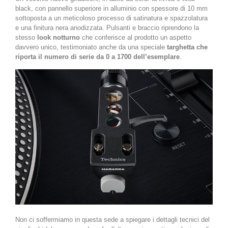
black, con pannello superiore in alluminio con spessore di 10 mm
sottoposta a un meticoloso processo di satinatura e spazzolatura
e una finitura nera anodizzata. Pulsanti e braccio riprendono la
stesso
look notturno
che conferisce al prodotto un aspetto
davvero unico, testimoniato anche da una speciale
targhetta che
riporta il numero di serie da 0 a 1700 dell’esemplare
.
Non ci soffermiamo in questa sede a spiegare i dettagli tecnici del