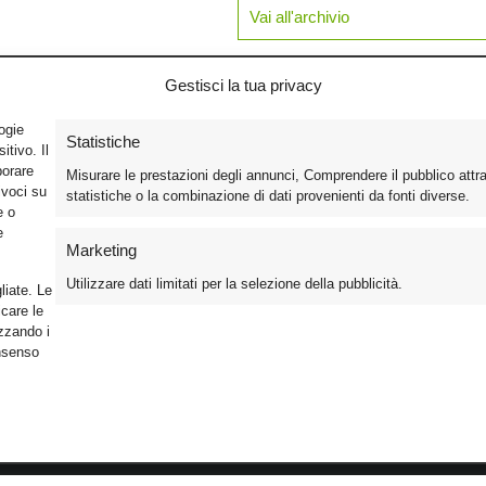
Vai all'archivio
Gestisci la tua privacy
logie
Statistiche
tivo. Il
borare
Misurare le prestazioni degli annunci, Comprendere il pubblico attr
ivoci su
statistiche o la combinazione di dati provenienti da fonti diverse.
e o
e
Marketing
Utilizzare dati limitati per la selezione della pubblicità.
liate. Le
care le
izzando i
onsenso
Foto
Cinema
Iscriviti alla n
Video
Home Theater/HDTV
Informativa Pr
Mobile
Audio
Gestisci Cook