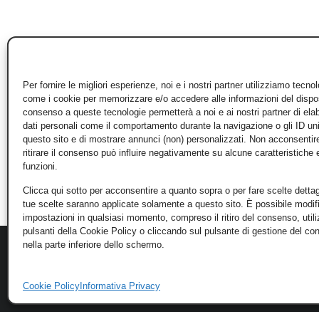
Per fornire le migliori esperienze, noi e i nostri partner utilizziamo tecno
come i cookie per memorizzare e/o accedere alle informazioni del disposi
consenso a queste tecnologie permetterà a noi e ai nostri partner di ela
dati personali come il comportamento durante la navigazione o gli ID un
questo sito e di mostrare annunci (non) personalizzati. Non acconsentir
ritirare il consenso può influire negativamente su alcune caratteristiche 
funzioni.
Clicca qui sotto per acconsentire a quanto sopra o per fare scelte dettag
tue scelte saranno applicate solamente a questo sito. È possibile modifi
impostazioni in qualsiasi momento, compreso il ritiro del consenso, util
pulsanti della Cookie Policy o cliccando sul pulsante di gestione del c
nella parte inferiore dello schermo.
Cookie Policy
Informativa Privacy