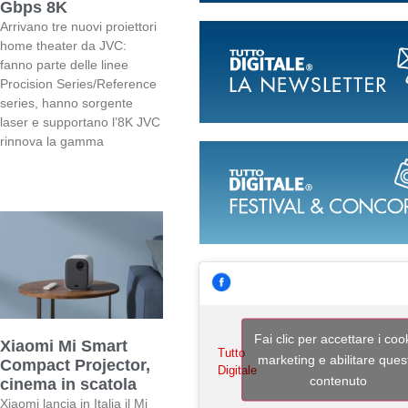
Gbps 8K
Arrivano tre nuovi proiettori
home theater da JVC:
fanno parte delle linee
Procision Series/Reference
series, hanno sorgente
laser e supportano l’8K JVC
rinnova la gamma
Fai clic per accettare i coo
Xiaomi Mi Smart
Tutto
marketing e abilitare ques
Compact Projector,
Digitale
contenuto
cinema in scatola
Xiaomi lancia in Italia il Mi