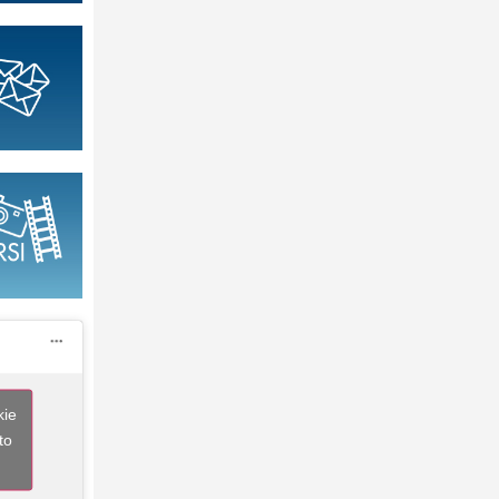
kie
to