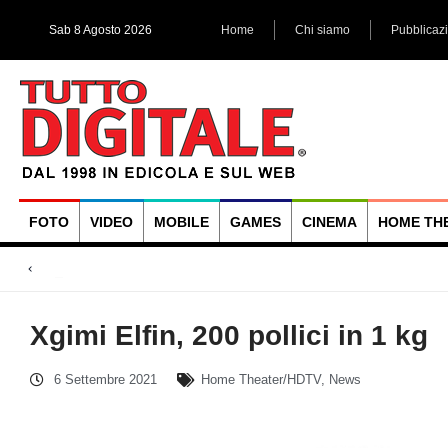
Sab 8 Agosto 2026
Home
Chi siamo
Pubblicaz
FOTO
VIDEO
MOBILE
GAMES
CINEMA
HOME TH
Megadap M2RF, il pri
Blackmagic Design UltraStudio Express 3G, due accessori ad
Arri Rental, evoluzioni in arrivo
Xgimi Elfin, 200 pollici in 1 kg
6 Settembre 2021
Home Theater/HDTV
,
News