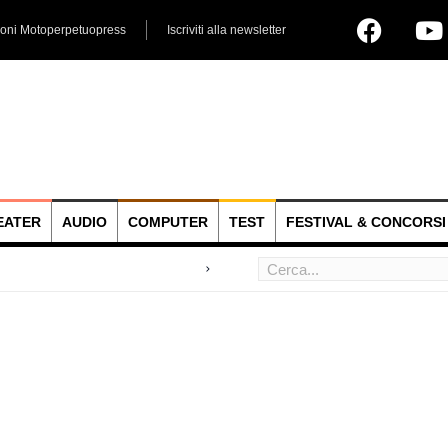
ioni Motoperpetuopress
Iscriviti alla newsletter
EATER
AUDIO
COMPUTER
TEST
FESTIVAL & CONCORSI
 hoc