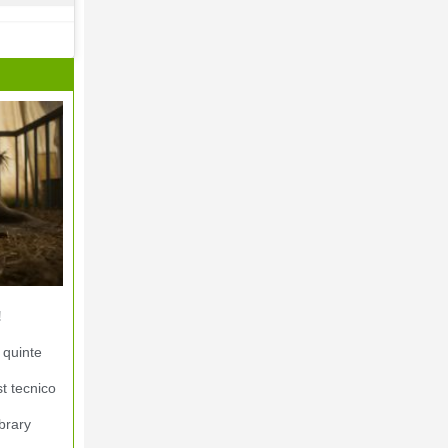
!
 quinte
st tecnico
brary