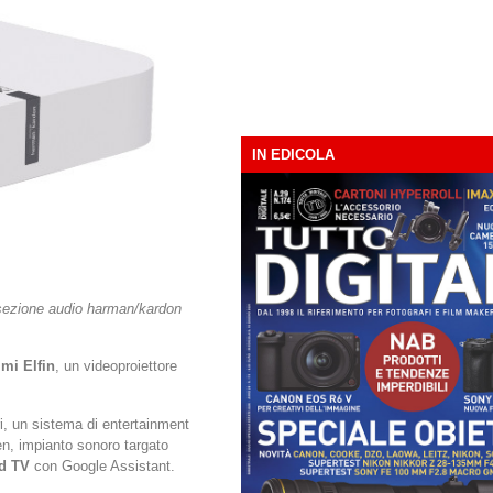
IN EDICOLA
 sezione audio harman/kardon
mi Elfin
, un videoproiettore
i, un sistema di entertainment
, impianto sonoro targato
d TV
con Google Assistant.