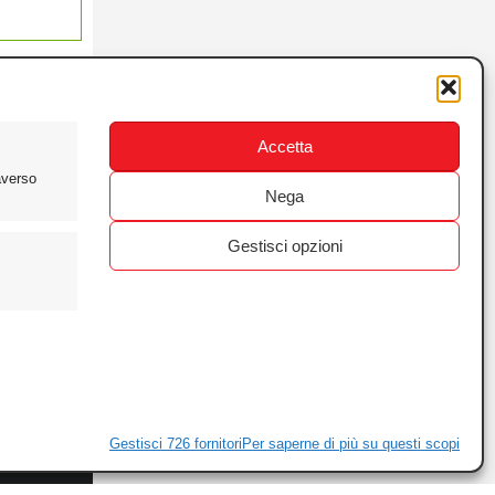
Accetta
averso
Nega
Gestisci opzioni
ewsletter
ivacy
Gestisci 726 fornitori
Per saperne di più su questi scopi
ie