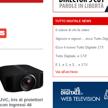
TUTTO DIGITALE NEWS
Il valore di chi fa video
Signore e signori… ecco Tutto Dig
Ecco il nuovo Tutto Digitale 173
Tutto Digitale, e 172!
E 1, e 2, e 3… e 171!
Vai all'archivio
JVC, tris di proiettori
con ingressi 48