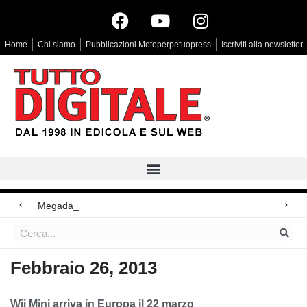
Home
Chi siamo
Pubblicazioni Motoperpetuopress
Iscriviti alla newsletter
Megadap M2RF, il
Arri Rental, evoluzioni in arrivo
Blackmagic Design UltraStudio Express 3G, due accessori ad hoc
Febbraio 26, 2013
Wii Mini arriva in Europa il 22 marzo