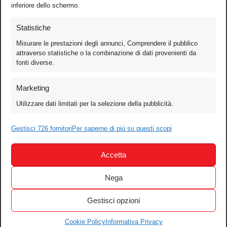
inferiore dello schermo.
Statistiche
Misurare le prestazioni degli annunci, Comprendere il pubblico
attraverso statistiche o la combinazione di dati provenienti da
fonti diverse.
Foto
Marketing
Video
Utilizzare dati limitati per la selezione della pubblicità.
Mobile
Games
Gestisci 726 fornitori
Per saperne di più su questi scopi
Test
Accetta
Cinema
Home Theater/HDTV
Nega
Audio
Gestisci opzioni
Computer
Festival & Concorsi
Cookie Policy
Informativa Privacy