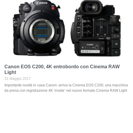
Canon EOS C200, 4K entrobordo con Cinema RAW
Light
31 Maggio 2017
Importante novità in casa Canon: arriva la Cinema EOS C200, una macchina
da presa con registrazione 4K ‘inside’ nel nuovo formato Cinema RAW Light