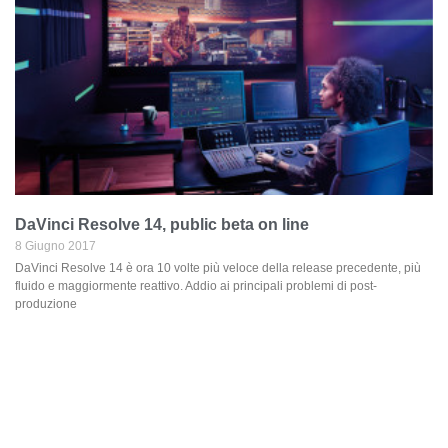
DaVinci Resolve 14, public beta on line
8 Giugno 2017
DaVinci Resolve 14 è ora 10 volte più veloce della release precedente, più
fluido e maggiormente reattivo. Addio ai principali problemi di post-
produzione