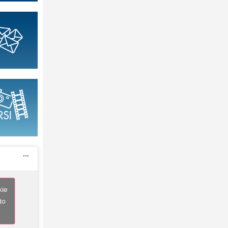
kie
to