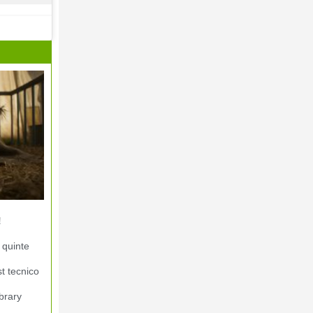
!
 quinte
st tecnico
brary