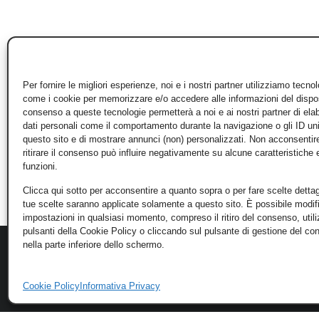
Per fornire le migliori esperienze, noi e i nostri partner utilizziamo tecno
come i cookie per memorizzare e/o accedere alle informazioni del disposi
consenso a queste tecnologie permetterà a noi e ai nostri partner di ela
dati personali come il comportamento durante la navigazione o gli ID un
questo sito e di mostrare annunci (non) personalizzati. Non acconsentir
ritirare il consenso può influire negativamente su alcune caratteristiche 
funzioni.
Clicca qui sotto per acconsentire a quanto sopra o per fare scelte dettag
tue scelte saranno applicate solamente a questo sito. È possibile modifi
impostazioni in qualsiasi momento, compreso il ritiro del consenso, util
pulsanti della Cookie Policy o cliccando sul pulsante di gestione del c
nella parte inferiore dello schermo.
Cookie Policy
Informativa Privacy