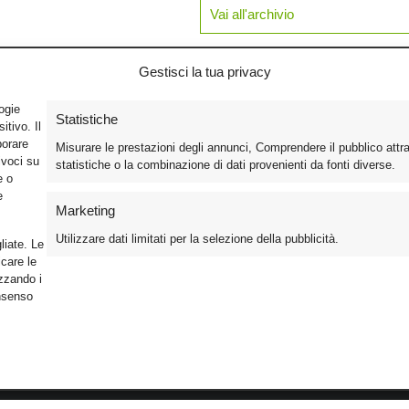
Vai all'archivio
Gestisci la tua privacy
logie
Statistiche
tivo. Il
borare
Misurare le prestazioni degli annunci, Comprendere il pubblico attr
ivoci su
statistiche o la combinazione di dati provenienti da fonti diverse.
e o
e
Marketing
Utilizzare dati limitati per la selezione della pubblicità.
liate. Le
care le
izzando i
onsenso
Foto
Cinema
Iscriviti alla n
Video
Home Theater/HDTV
Informativa Pr
Mobile
Audio
Gestisci Cook