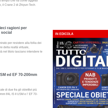
a tempo che ha come oggetto
, il Crane 2 di Zhiyun-Tech.
Dieci ragioni per
 social
IN EDICOLA
ato per resistere alla follia dei
re della realtà virtuale,
ià nel titolo lasciano intendere le
 USM ed EF 70-200mm
e di due fra gli obiettivi più
0mm f/4L IS II USM e l’ EF 70-