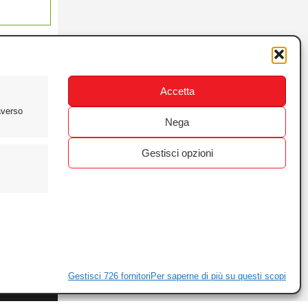
Accetta
averso
Nega
Gestisci opzioni
ewsletter
ivacy
Gestisci 726 fornitori
Per saperne di più su questi scopi
ie