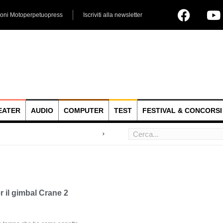
ioni Motoperpetuopress
Iscriviti alla newsletter
EATER
AUDIO
COMPUTER
TEST
FESTIVAL & CONCORSI
 hoc
 il gimbal Crane 2