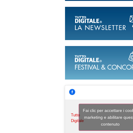
Fai clic per accettare i coo
Tutto
marketing e abilitare ques
Digitale
contenuto