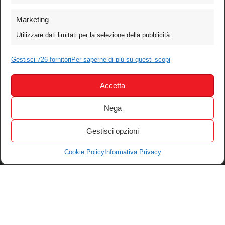
Foto
Marketing
Video
Utilizzare dati limitati per la selezione della pubblicità.
Mobile
Games
Gestisci 726 fornitori
Per saperne di più su questi scopi
Test
Accetta
Cinema
Home Theater/HDTV
Nega
Audio
Gestisci opzioni
Computer
Festival & Concorsi
Cookie Policy
Informativa Privacy
Iscriviti alla newsletter
Informativa Privacy
Gestisci Cookie