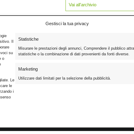
Vai all'archivio
Gestisci la tua privacy
logie
Statistiche
tivo. Il
borare
Misurare le prestazioni degli annunci, Comprendere il pubblico attr
ivoci su
statistiche o la combinazione di dati provenienti da fonti diverse.
e o
e
Marketing
Utilizzare dati limitati per la selezione della pubblicità.
liate. Le
care le
izzando i
onsenso
Foto
Cinema
Iscriviti alla n
Video
Home Theater/HDTV
Informativa Pr
Mobile
Audio
Gestisci Cook