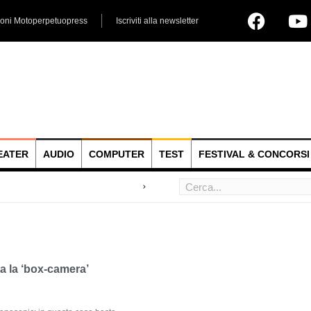
ioni Motoperpetuopress
Iscriviti alla newsletter
EATER
AUDIO
COMPUTER
TEST
FESTIVAL & CONCORSI
 hoc
 la ‘box-camera’