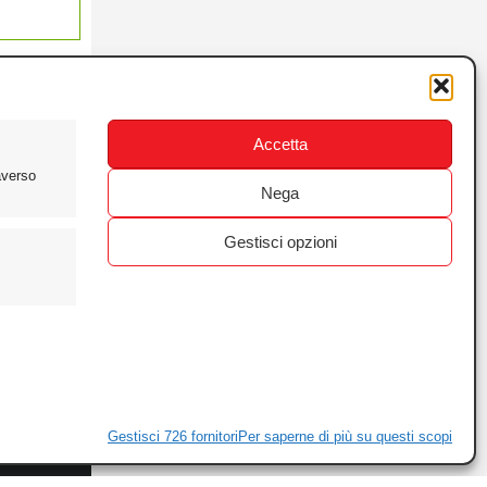
Accetta
averso
Nega
Gestisci opzioni
ewsletter
ivacy
Gestisci 726 fornitori
Per saperne di più su questi scopi
ie