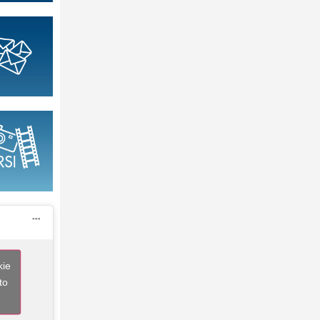
kie
to