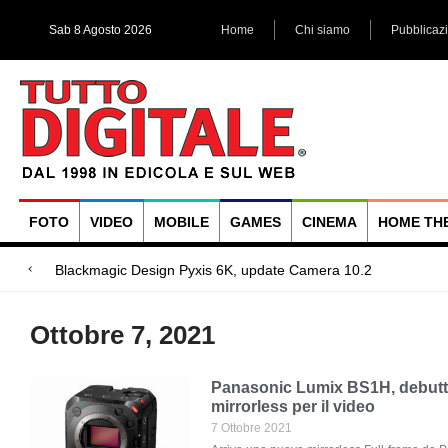
Sab 8 Agosto 2026
Home
Chi siamo
Pubblicaz
FOTO
VIDEO
MOBILE
GAMES
CINEMA
HOME TH
Megadap M2RF, il
Blackmagic Design UltraStudio Express 3G, due accessori ad
Arri Rental, evoluzioni in arrivo
Ottobre 7, 2021
Panasonic Lumix BS1H, debutta
mirrorless per il video
7 Ottobre 2021