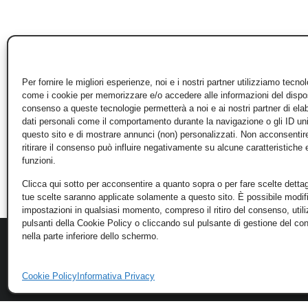
Per fornire le migliori esperienze, noi e i nostri partner utilizziamo tecno
come i cookie per memorizzare e/o accedere alle informazioni del disposi
consenso a queste tecnologie permetterà a noi e ai nostri partner di ela
dati personali come il comportamento durante la navigazione o gli ID un
questo sito e di mostrare annunci (non) personalizzati. Non acconsentir
ritirare il consenso può influire negativamente su alcune caratteristiche 
funzioni.
Clicca qui sotto per acconsentire a quanto sopra o per fare scelte dettag
tue scelte saranno applicate solamente a questo sito. È possibile modifi
impostazioni in qualsiasi momento, compreso il ritiro del consenso, util
pulsanti della Cookie Policy o cliccando sul pulsante di gestione del c
nella parte inferiore dello schermo.
Cookie Policy
Informativa Privacy