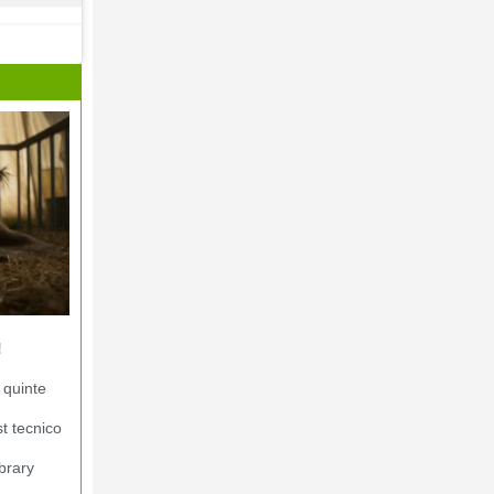
!
 quinte
st tecnico
brary