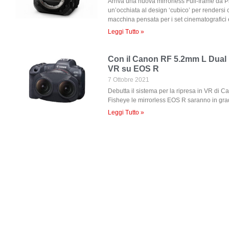
Arriva una nuova mirrorless Full-frame da 
un’occhiata al design ‘cubico’ per renders
macchina pensata per i set cinematografici 
Leggi Tutto »
Con il Canon RF 5.2mm L Dual F
VR su EOS R
7 Ottobre 2021
Debutta il sistema per la ripresa in VR di C
Fisheye le mirrorless EOS R saranno in gra
Leggi Tutto »