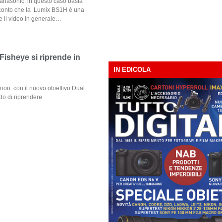
Panasonic: in questo caso basta
i conto che la Lumix BS1H è una
e il video in generale…
isheye si riprende in
IN EDICOLA
anon: con il nuovo obiettivo Dual
do di riprendere