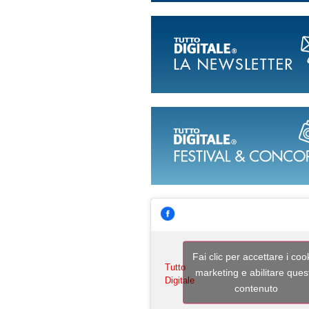
Fai clic per accettare i coo
Tutto
marketing e abilitare ques
Digitale
contenuto