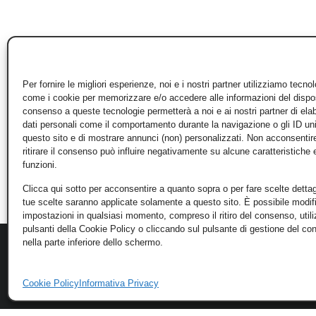
Per fornire le migliori esperienze, noi e i nostri partner utilizziamo tecno
come i cookie per memorizzare e/o accedere alle informazioni del disposi
consenso a queste tecnologie permetterà a noi e ai nostri partner di ela
dati personali come il comportamento durante la navigazione o gli ID un
questo sito e di mostrare annunci (non) personalizzati. Non acconsentir
ritirare il consenso può influire negativamente su alcune caratteristiche 
funzioni.
Clicca qui sotto per acconsentire a quanto sopra o per fare scelte dettag
tue scelte saranno applicate solamente a questo sito. È possibile modifi
impostazioni in qualsiasi momento, compreso il ritiro del consenso, util
pulsanti della Cookie Policy o cliccando sul pulsante di gestione del c
nella parte inferiore dello schermo.
Cookie Policy
Informativa Privacy