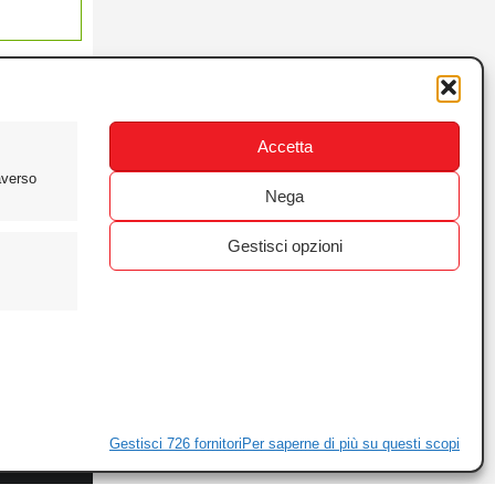
Accetta
averso
Nega
Gestisci opzioni
ewsletter
ivacy
Gestisci 726 fornitori
Per saperne di più su questi scopi
ie