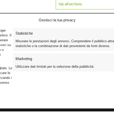
Vai all'archivio
Gestisci la tua privacy
logie
Statistiche
tivo. Il
borare
Misurare le prestazioni degli annunci, Comprendere il pubblico attr
ivoci su
statistiche o la combinazione di dati provenienti da fonti diverse.
e o
e
Marketing
Utilizzare dati limitati per la selezione della pubblicità.
liate. Le
care le
izzando i
onsenso
Foto
Cinema
Iscriviti alla n
Video
Home Theater/HDTV
Informativa Pr
Mobile
Audio
Gestisci Cook