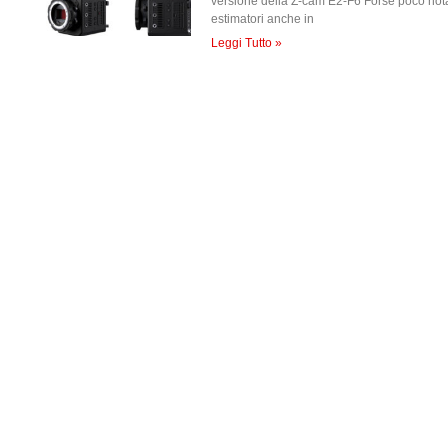
versione della Z-cam E2-F6 Forse poco not
estimatori anche in
Leggi Tutto »