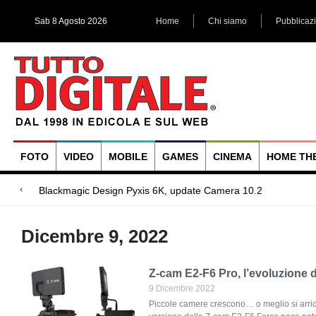
Sab 8 Agosto 2026
Home
Chi siamo
Pubblicaz
FOTO
VIDEO
MOBILE
GAMES
CINEMA
HOME TH
Megadap M2RF
Blackmagic Design UltraStudio Express 3G, due accessori ad
Arri Rental, evoluzioni in arrivo
Dicembre 9, 2022
Z-cam E2-F6 Pro, l’evoluzione d
9 Dicembre 2022
Piccole camere crescono… o meglio si arric