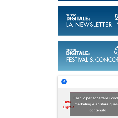
Fai clic per accettare i coo
Tutto
marketing e abilitare ques
Digitale
contenuto