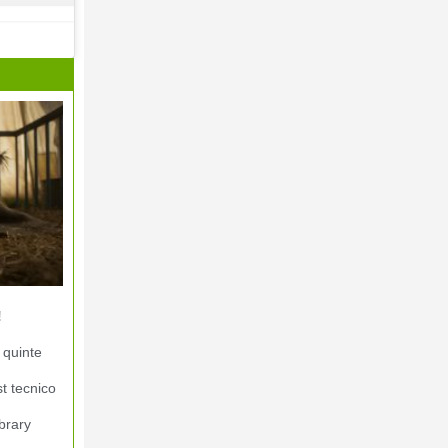
!
 quinte
st tecnico
brary