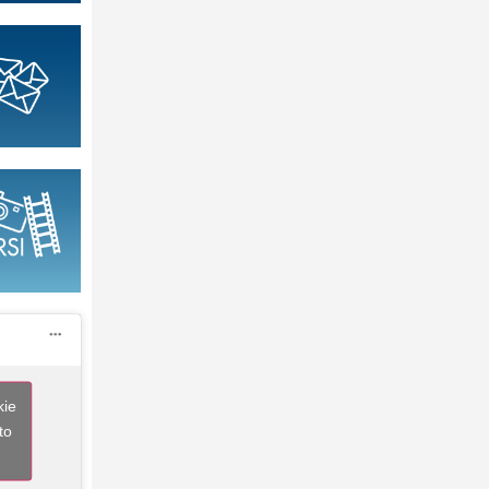
kie
to