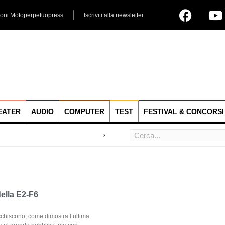
ioni Motoperpetuopress
Iscriviti alla newsletter
EATER
AUDIO
COMPUTER
TEST
FESTIVAL & CONCORSI
 hoc
ella E2-F6
chiscono, come dimostra l’ultima