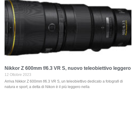
Nikkor Z 600mm f/6.3 VR S, nuovo teleobiettivo leggero
12 Ottobre 2023
Arriva Nikkor Z 600mm f/6.3 VR S, un teleobiettivo dedicato a fotografi di
natura e sport; a detta di Nikon è il più leggero nella