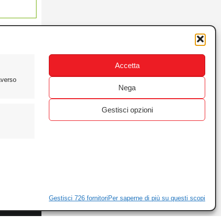
Accetta
averso
Nega
Gestisci opzioni
ewsletter
ivacy
Gestisci 726 fornitori
Per saperne di più su questi scopi
ie