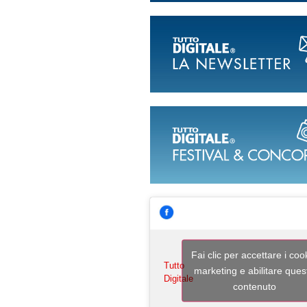
Fai clic per accettare i coo
Tutto
marketing e abilitare ques
Digitale
contenuto