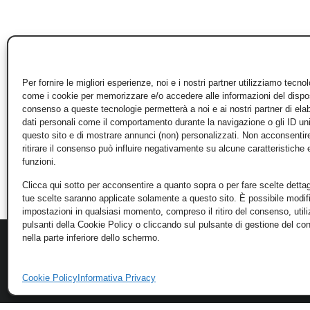
Per fornire le migliori esperienze, noi e i nostri partner utilizziamo tecno
come i cookie per memorizzare e/o accedere alle informazioni del disposi
consenso a queste tecnologie permetterà a noi e ai nostri partner di ela
dati personali come il comportamento durante la navigazione o gli ID un
questo sito e di mostrare annunci (non) personalizzati. Non acconsentir
ritirare il consenso può influire negativamente su alcune caratteristiche 
funzioni.
Clicca qui sotto per acconsentire a quanto sopra o per fare scelte dettag
tue scelte saranno applicate solamente a questo sito. È possibile modifi
impostazioni in qualsiasi momento, compreso il ritiro del consenso, util
pulsanti della Cookie Policy o cliccando sul pulsante di gestione del c
nella parte inferiore dello schermo.
Cookie Policy
Informativa Privacy