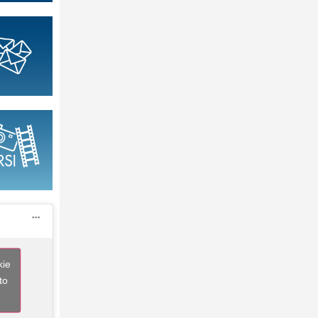
kie
to