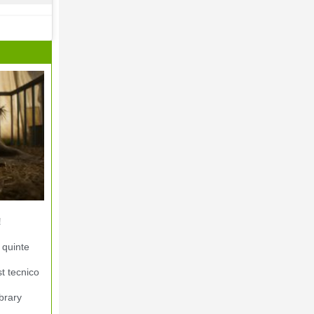
!
 quinte
st tecnico
brary