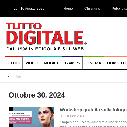
Lun 10 Agosto 2026
Home
Chi siamo
Pubblicaz
FOTO
VIDEO
MOBILE
GAMES
CINEMA
HOME TH
Megadap M2RF, il pr
Blackmagic Design UltraStudio Express 3G, due accessori ad
Arri Rental, evoluzioni in arrivo
Ottobre 30, 2024
Workshop gratuito sulla fotogr
30 Ottobre 2024
Shapes and Colors: dare vita a uno shooting