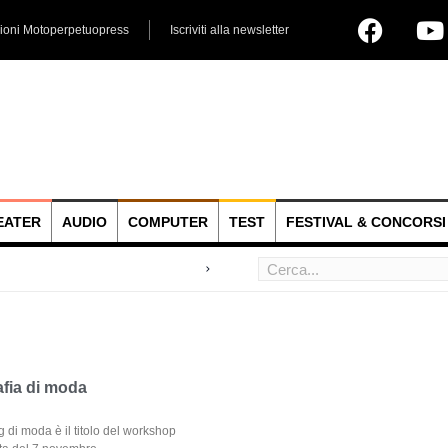
ioni Motoperpetuopress
Iscriviti alla newsletter
EATER
AUDIO
COMPUTER
TEST
FESTIVAL & CONCORSI
 hoc
afia di moda
 di moda è il titolo del workshop