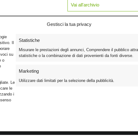
Vai all'archivio
Gestisci la tua privacy
logie
Statistiche
tivo. Il
borare
Misurare le prestazioni degli annunci, Comprendere il pubblico attr
ivoci su
statistiche o la combinazione di dati provenienti da fonti diverse.
e o
e
Marketing
Utilizzare dati limitati per la selezione della pubblicità.
liate. Le
care le
izzando i
onsenso
Foto
Cinema
Iscriviti alla n
Video
Home Theater/HDTV
Informativa Pr
Mobile
Audio
Gestisci Cook