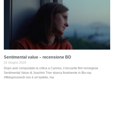
Sentimental value – recensione BD
22 Giugno 2026
Dopo aver conquistato la critica a Cannes, il toccante film norvegese
Sentimental Value di Joachim Trier sbarca finalmente in Blu-ray
Affeksjonsverdi non è un’epiteto, ma