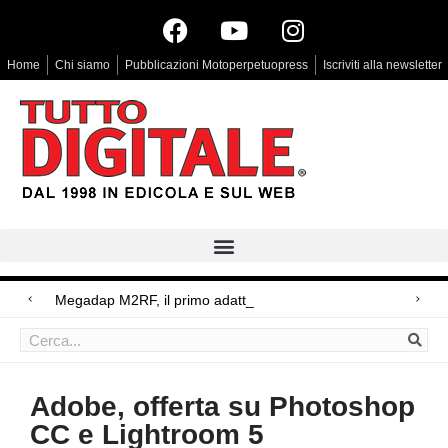
Home
Chi siamo
Pubblicazioni Motoperpetuopress
Iscriviti alla newsletter
Megadap M2RF, il primo adattatore autof
Arri Rental, evoluzioni in arrivo
Blackmagic Design UltraStudio Express 3G, due accessori ad hoc
Adobe, offerta su Photoshop
CC e Lightroom 5