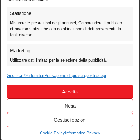
Statistiche
Misurare le prestazioni degli annunci, Comprendere il pubblico
attraverso statistiche o la combinazione di dati provenienti da
fonti diverse.
Foto
Marketing
Video
Utilizzare dati limitati per la selezione della pubblicità.
Mobile
Games
Gestisci 726 fornitori
Per saperne di più su questi scopi
Test
Accetta
Cinema
Home Theater/HDTV
Nega
Audio
Gestisci opzioni
Computer
Festival & Concorsi
Cookie Policy
Informativa Privacy