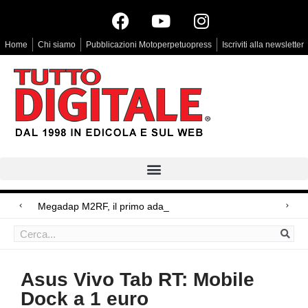
Home
Chi siamo
Pubblicazioni Motoperpetuopress
Iscriviti alla newsletter
Megadap M2RF, il primo adattatore aut
Arri Rental, evoluzioni in arrivo
Blackmagic Design UltraStudio Express 3G, due accessori ad hoc
Asus Vivo Tab RT: Mobile
Dock a 1 euro