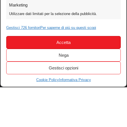
Foto
Marketing
Video
Utilizzare dati limitati per la selezione della pubblicità.
Mobile
Gestisci 726 fornitori
Games
Per saperne di più su questi scopi
Test
Accetta
Cinema
Home Theater/HDTV
Nega
Audio
Gestisci opzioni
Computer
Festival & Concorsi
Cookie Policy
Informativa Privacy
Iscriviti alla newsletter
Informativa Privacy
Gestisci Cookie
Tutti i diritti riservati – © 2004-2026 Motoperpetuopress srl – P. iva