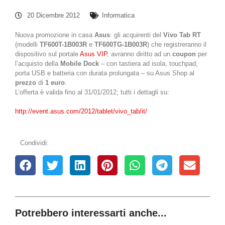
20 Dicembre 2012
Informatica
Nuova promozione in casa
Asus
: gli acquirenti del
Vivo Tab RT
(modelli
TF600T-1B003R
e
TF600TG-1B003R
) che registreranno il
dispositivo sul portale
Asus VIP
, avranno diritto ad un
coupon
per
l’acquisto della
Mobile Dock
– con tastiera ad isola, touchpad,
porta USB e batteria con durata prolungata – su Asus Shop al
prezzo
di
1 euro
.
L’offerta è valida fino al 31/01/2012; tutti i dettagli su:
http://event.asus.com/2012/tablet/vivo_tab/it/
Condividi:
Potrebbero interessarti anche...