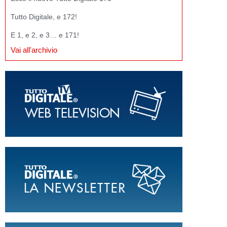
Tutto Digitale, e 172!
E 1, e 2, e 3… e 171!
Vai all'archivio