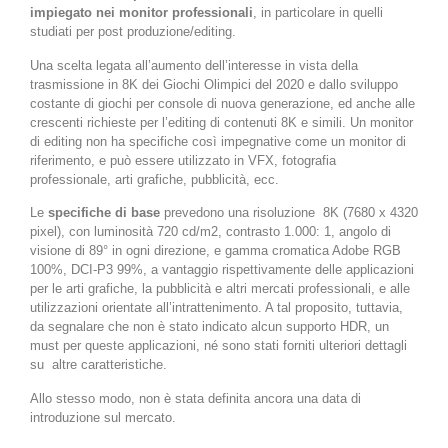
impiegato nei monitor professionali
, in particolare in quelli
studiati per post produzione/editing.
Una scelta legata all’aumento dell’interesse in vista della
trasmissione in 8K dei Giochi Olimpici del 2020 e dallo sviluppo
costante di giochi per console di nuova generazione, ed anche alle
crescenti richieste per l’editing di contenuti 8K e simili. Un monitor
di editing non ha specifiche così impegnative come un monitor di
riferimento, e può essere utilizzato in VFX, fotografia
professionale, arti grafiche, pubblicità, ecc.
Le
specifiche di base
prevedono una risoluzione
8K (7680 x 4320
pixel), con luminosità 720 cd/m2, contrasto 1.000: 1, angolo di
visione di 89° in ogni direzione, e gamma cromatica Adobe RGB
100%, DCI-P3 99%, a vantaggio rispettivamente delle applicazioni
per le arti grafiche, la pubblicità e altri mercati professionali, e alle
utilizzazioni orientate all’intrattenimento. A tal proposito, tuttavia,
da segnalare che non è stato indicato alcun supporto HDR, un
must per queste applicazioni, né sono stati forniti ulteriori dettagli
su
altre caratteristiche.
Allo stesso modo, non è stata definita ancora una data di
introduzione sul mercato.