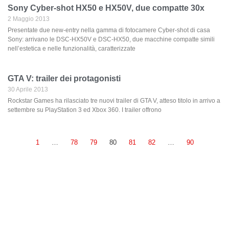
Sony Cyber-shot HX50 e HX50V, due compatte 30x
2 Maggio 2013
Presentate due new-entry nella gamma di fotocamere Cyber-shot di casa
Sony: arrivano le DSC-HX50V e DSC-HX50, due macchine compatte simili
nell’estetica e nelle funzionalità, caratterizzate
GTA V: trailer dei protagonisti
30 Aprile 2013
Rockstar Games ha rilasciato tre nuovi trailer di GTA V, atteso titolo in arrivo a
settembre su PlayStation 3 ed Xbox 360. I trailer offrono
1
…
78
79
80
81
82
…
90