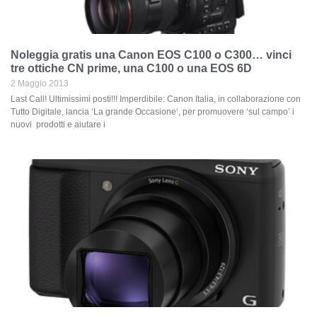
Noleggia gratis una Canon EOS C100 o C300… vinci
tre ottiche CN prime, una C100 o una EOS 6D
2 Maggio 2013
Last Call! Ultimissimi posti!!! Imperdibile: Canon Italia, in collaborazione con
Tutto Digitale, lancia ‘La grande Occasione‘, per promuovere ‘sul campo’ i
nuovi prodotti e aiutare i