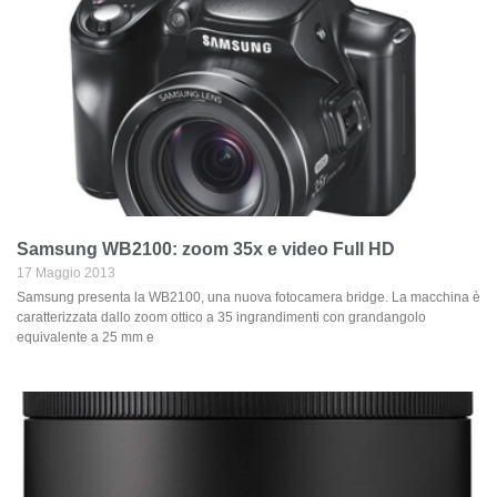
Samsung WB2100: zoom 35x e video Full HD
17 Maggio 2013
Samsung presenta la WB2100, una nuova fotocamera bridge. La macchina è
caratterizzata dallo zoom ottico a 35 ingrandimenti con grandangolo
equivalente a 25 mm e