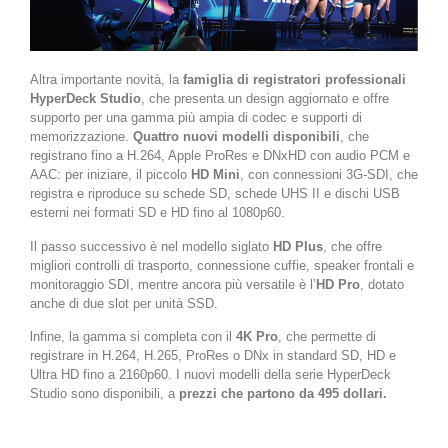
Altra importante novità, la
famiglia di registratori professionali
HyperDeck Studio
, che presenta un design aggiornato e offre
supporto per una gamma più ampia di codec e supporti di
memorizzazione.
Quattro nuovi modelli disponibili
, che
registrano fino a H.264, Apple ProRes e DNxHD con audio PCM e
AAC: per iniziare, il piccolo
HD Mini
, con connessioni 3G-SDI, che
registra e riproduce su schede SD, schede UHS II e dischi USB
esterni nei formati SD e HD fino al 1080p60.
Il passo successivo è nel modello siglato
HD Plus
, che offre
migliori controlli di trasporto, connessione cuffie, speaker frontali e
monitoraggio SDI, mentre ancora più versatile è l’
HD Pro
, dotato
anche di due slot per unità SSD.
lnfine, la gamma si completa con il
4K Pro
, che permette di
registrare in H.264, H.265, ProRes o DNx in standard SD, HD e
Ultra HD fino a 2160p60. I nuovi modelli della serie HyperDeck
Studio sono disponibili, a
prezzi che partono da 495 dollari.