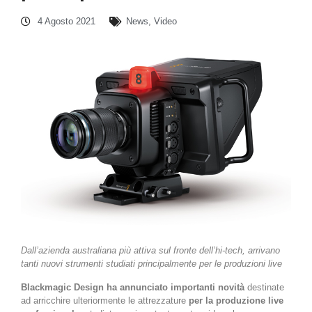
4 Agosto 2021
News
,
Video
Dall’azienda australiana più attiva sul fronte dell’hi-tech, arrivano
tanti nuovi strumenti studiati principalmente per le produzioni live
Blackmagic Design ha annunciato importanti novità
destinate
ad arricchire ulteriormente le attrezzature
per la produzione live