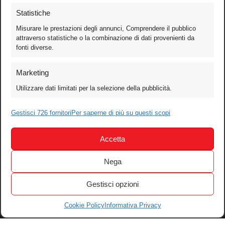
Statistiche
Misurare le prestazioni degli annunci, Comprendere il pubblico
attraverso statistiche o la combinazione di dati provenienti da
fonti diverse.
Foto
Marketing
Video
Utilizzare dati limitati per la selezione della pubblicità.
Mobile
Games
Gestisci 726 fornitori
Per saperne di più su questi scopi
Test
Accetta
Cinema
Home Theater/HDTV
Nega
Audio
Gestisci opzioni
Computer
Festival & Concorsi
Cookie Policy
Informativa Privacy
Iscriviti alla newsletter