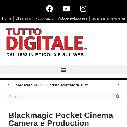
Home
Chi siamo
Pubblicazioni Motoperpetuopress
Iscriviti alla newsletter
Megadap M2RF, il primo adattatore autofocus da Lei
Arri Rental, evoluzioni in arrivo
Blackmagic Design UltraStudio Express 3G, due accessori ad hoc
Blackmagic Pocket Cinema
Camera e Production