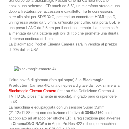
Sul corpo della Blackmagic Pocket Cinema Camera trovano
spazio uno schermo LCD touch da 3.5″, un microfono stereo e una
doppia filettatura per accessori e cavalletto; fra le connessioni,
oltre allo slot per SD/SDXC, presenti un connettore HDMI tipo D,
un ingresso audio da 3.5mm, un’uscita per cuffie, una porta USB e
una presa LANC da 2.5mm per il controllo remoto. La macchina è
alimentata da una batteria agli ioni di litio che promette una durata
di ripresa continua di 1 ora.
La Blackmagic Pocket Cinema Camera sarà in vendita al
prezzo
di 995 dollari USA.
L’altra novità di giornata (foto qui sopra) è la
Blackmagic
Production Camera 4K
, una cinepresa digitale dal look simile alla
Blackmagic Cinema Camera
(test su Alta Definizione Cinema &
TV HD 16, prossimamente in edicola), in grado però di riprendere
in 4K.
La macchina è equipaggiata con un sensore Super 35mm
(21.12×11.88 mm) con risoluzione effettiva di
3840×2160
pixel
accoppiato ad attacco per ottiche
EF
; la registrazione può avvenire
in
CinemaDNG RAW
o in Apple ProRes 422 e il corpo macchina