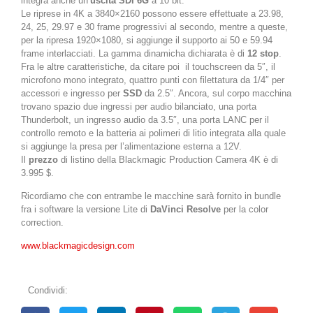
integra anche un’
uscita SDI 6G
a 10 bit.
Le riprese in 4K a 3840×2160 possono essere effettuate a 23.98,
24, 25, 29.97 e 30 frame progressivi al secondo, mentre a queste,
per la ripresa 1920×1080, si aggiunge il supporto ai 50 e 59.94
frame interlacciati. La gamma dinamicha dichiarata è di
12 stop
.
Fra le altre caratteristiche, da citare poi il touchscreen da 5″, il
microfono mono integrato, quattro punti con filettatura da 1/4″ per
accessori e ingresso per
SSD
da 2.5″. Ancora, sul corpo macchina
trovano spazio due ingressi per audio bilanciato, una porta
Thunderbolt, un ingresso audio da 3.5″, una porta LANC per il
controllo remoto e la batteria ai polimeri di litio integrata alla quale
si aggiunge la presa per l’alimentazione esterna a 12V.
Il
prezzo
di listino della Blackmagic Production Camera 4K è di
3.995 $.
Ricordiamo che con entrambe le macchine sarà fornito in bundle
fra i software la versione Lite di
DaVinci Resolve
per la color
correction.
www.blackmagicdesign.com
Condividi: