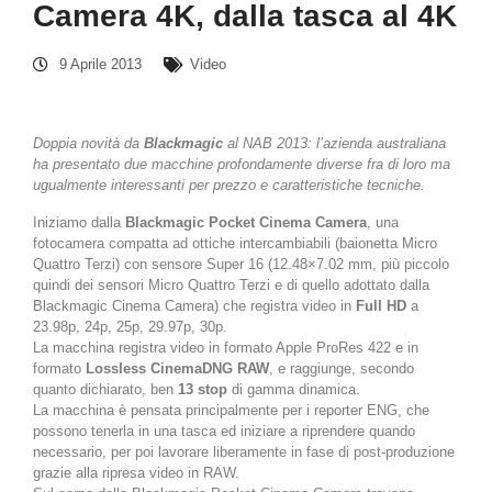
Camera 4K, dalla tasca al 4K
9 Aprile 2013
Video
Doppia novità da
Blackmagic
al NAB 2013: l’azienda australiana
ha presentato due macchine profondamente diverse fra di loro ma
ugualmente interessanti per prezzo e caratteristiche tecniche.
Iniziamo dalla
Blackmagic Pocket Cinema Camera
, una
fotocamera compatta ad ottiche intercambiabili (baionetta Micro
Quattro Terzi) con sensore Super 16 (12.48×7.02 mm, più piccolo
quindi dei sensori Micro Quattro Terzi e di quello adottato dalla
Blackmagic Cinema Camera) che registra video in
Full HD
a
23.98p, 24p, 25p, 29.97p, 30p.
La macchina registra video in formato Apple ProRes 422 e in
formato
Lossless CinemaDNG RAW
, e raggiunge, secondo
quanto dichiarato, ben
13 stop
di gamma dinamica.
La macchina è pensata principalmente per i reporter ENG, che
possono tenerla in una tasca ed iniziare a riprendere quando
necessario, per poi lavorare liberamente in fase di post-produzione
grazie alla ripresa video in RAW.