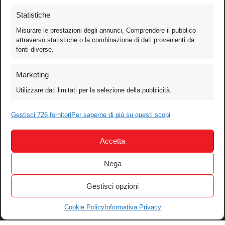
Statistiche
Misurare le prestazioni degli annunci, Comprendere il pubblico
attraverso statistiche o la combinazione di dati provenienti da
fonti diverse.
Foto
Marketing
Video
Utilizzare dati limitati per la selezione della pubblicità.
Mobile
Games
Gestisci 726 fornitori
Per saperne di più su questi scopi
Test
Accetta
Cinema
Home Theater/HDTV
Nega
Audio
Gestisci opzioni
Computer
Festival & Concorsi
Cookie Policy
Informativa Privacy
Iscriviti alla newsletter