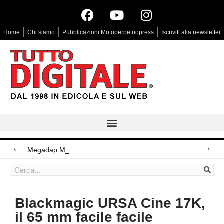
Home
Chi siamo
Pubblicazioni Motoperpetuopress
Iscriviti alla newsletter
Megadap M2RF, il primo
Arri Rental, evoluzioni in arrivo
Blackmagic Design UltraStudio Express 3G, due accessori ad hoc
Blackmagic URSA Cine 17K,
il 65 mm facile facile