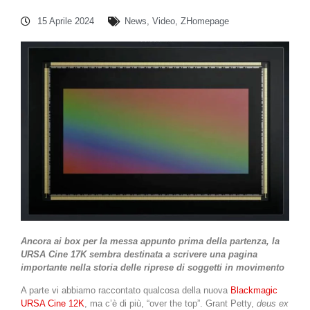
15 Aprile 2024
News
,
Video
,
ZHomepage
Ancora ai box per la messa appunto prima della partenza, la
URSA Cine 17K sembra destinata a scrivere una pagina
importante nella storia delle riprese di soggetti in movimento
A parte vi abbiamo raccontato qualcosa della nuova
Blackmagic
URSA Cine 12K
, ma c’è di più, “over the top”. Grant Petty,
deus ex