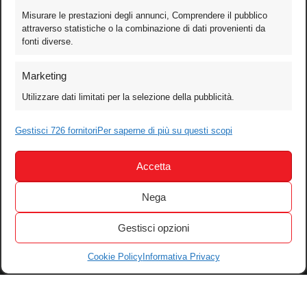
Misurare le prestazioni degli annunci, Comprendere il pubblico
attraverso statistiche o la combinazione di dati provenienti da
fonti diverse.
Foto
Marketing
Video
Utilizzare dati limitati per la selezione della pubblicità.
Mobile
Games
Gestisci 726 fornitori
Per saperne di più su questi scopi
Test
Accetta
Cinema
Home Theater/HDTV
Nega
Audio
Gestisci opzioni
Computer
Festival & Concorsi
Cookie Policy
Informativa Privacy
Iscriviti alla newsletter
Informativa Privacy