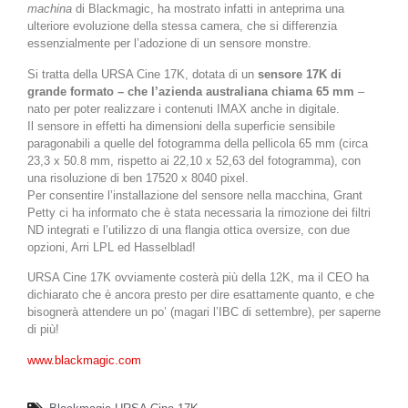
machina
di Blackmagic, ha mostrato infatti in anteprima una
ulteriore evoluzione della stessa camera, che si differenzia
essenzialmente per l’adozione di un sensore monstre.
Si tratta della URSA Cine 17K, dotata di un
sensore 17K di
grande formato – che l’azienda australiana chiama 65 mm
–
nato per poter realizzare i contenuti IMAX anche in digitale.
Il sensore in effetti ha dimensioni della superficie sensibile
paragonabili a quelle del fotogramma della pellicola 65 mm (circa
23,3 x 50.8 mm, rispetto ai 22,10 x 52,63 del fotogramma), con
una risoluzione di ben 17520 x 8040 pixel.
Per consentire l’installazione del sensore nella macchina, Grant
Petty ci ha informato che è stata necessaria la rimozione dei filtri
ND integrati e l’utilizzo di una flangia ottica oversize, con due
opzioni, Arri LPL ed Hasselblad!
URSA Cine 17K ovviamente costerà più della 12K, ma il CEO ha
dichiarato che è ancora presto per dire esattamente quanto, e che
bisognerà attendere un po’ (magari l’IBC di settembre), per saperne
di più!
www.blackmagic.com