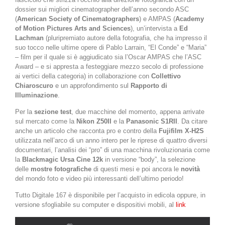
dossier sui migliori cinematographer dell’anno secondo ASC
(
American Society of Cinematographers
) e AMPAS (
Academy
of Motion Pictures Arts and Sciences
), un’intervista a
Ed
Lachman
(pluripremiato autore della fotografia, che ha impresso il
suo tocco nelle ultime opere di Pablo Larrain, “El Conde” e “Maria”
– film per il quale si è aggiudicato sia l’Oscar AMPAS che l’ASC
Award – e si appresta a festeggiare mezzo secolo di professione
ai vertici della categoria) in collaborazione con
Collettivo
Chiaroscuro
e un approfondimento sul
Rapporto di
Illuminazione
.
Per la
sezione test
, due macchine del momento, appena arrivate
sul mercato come la
Nikon Z50II
e la
Panasonic S1RII
. Da citare
anche un articolo che racconta pro e contro della
Fujifilm X-H2S
utilizzata nell’arco di un anno intero per le riprese di quattro diversi
documentari, l’analisi dei “pro” di una macchina rivoluzionaria come
la
Blackmagic Ursa Cine 12k
in versione “body”, la selezione
delle
mostre fotografiche
di questi mesi e poi ancora le
novità
del mondo foto e video più interessanti dell’ultimo periodo!
Tutto Digitale 167 è disponibile per l’acquisto in edicola oppure, in
versione sfogliabile su computer e dispositivi mobili, al
link