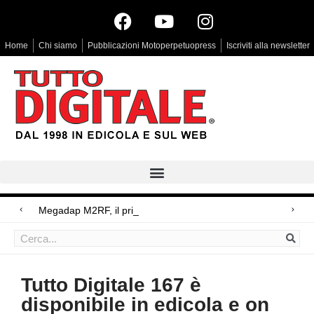
Home
Chi siamo
Pubblicazioni Motoperpetuopress
Iscriviti alla newsletter
Megadap M2RF, il primo adattatore autofocus d
Arri Rental, evoluzioni in arrivo
Blackmagic Design UltraStudio Express 3G, due accessori ad hoc
Tutto Digitale 167 è
disponibile in edicola e on