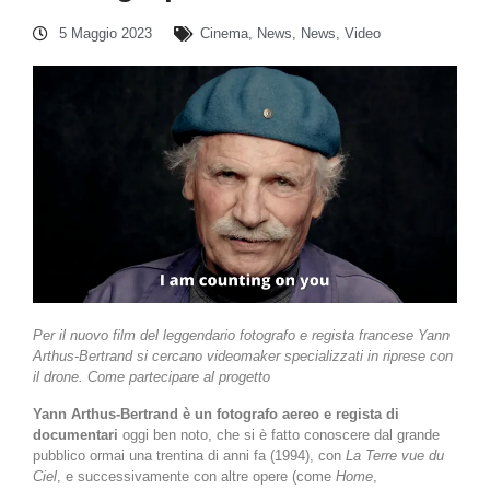
5 Maggio 2023
Cinema
,
News
,
News
,
Video
Per il nuovo film del leggendario fotografo e regista francese Yann
Arthus-Bertrand si cercano videomaker specializzati in riprese con
il drone. Come partecipare al progetto
Yann Arthus-Bertrand è un fotografo aereo e regista di
documentari
oggi ben noto, che si è fatto conoscere dal grande
pubblico ormai una trentina di anni fa (1994), con
La Terre vue du
Ciel
, e successivamente con altre opere (come
Home
,