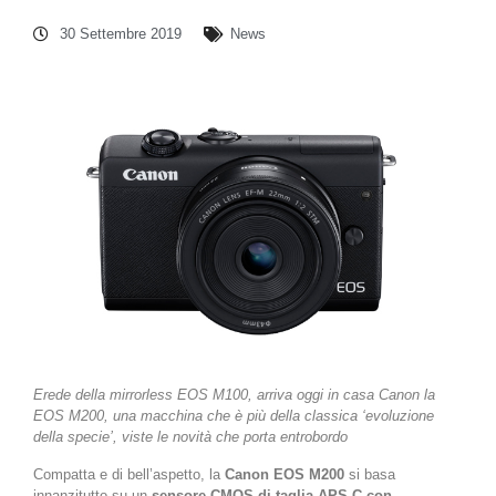
30 Settembre 2019
News
Erede della mirrorless EOS M100, arriva oggi in casa Canon la
EOS M200, una macchina che è più della classica ‘evoluzione
della specie’, viste le novità che porta entrobordo
Compatta e di bell’aspetto, la
Canon EOS M200
si basa
innanzitutto su un
sensore CMOS di taglia APS-C con