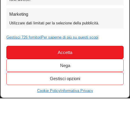
Foto
Marketing
Video
Utilizzare dati limitati per la selezione della pubblicità.
Mobile
Gestisci 726 fornitori
Per saperne di più su questi scopi
Games
Test
Accetta
Cinema
Home Theater/HDTV
Nega
Audio
Gestisci opzioni
Computer
Festival & Concorsi
Cookie Policy
Informativa Privacy
Iscriviti alla newsletter
Informativa Privacy
Gestisci Cookie