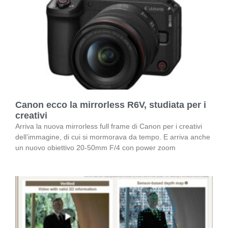
Canon ecco la mirrorless R6V, studiata per i
creativi
Arriva la nuova mirrorless full frame di Canon per i creativi
dell’immagine, di cui si mormorava da tempo. E arriva anche
un nuovo obiettivo 20-50mm F/4 con power zoom