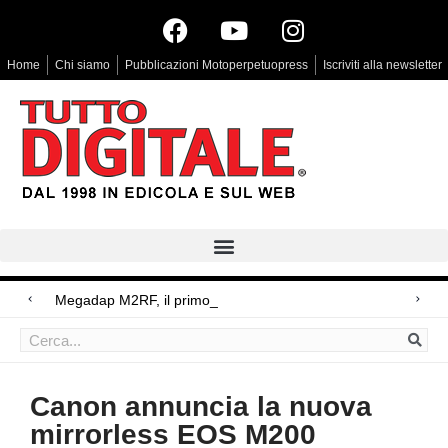
Home
Chi siamo
Pubblicazioni Motoperpetuopress
Iscriviti alla newsletter
Megadap M2RF, il primo adattatore autofocus d
Arri Rental, evoluzioni in arrivo
Blackmagic Design UltraStudio Express 3G, due accessori ad hoc
Canon annuncia la nuova
mirrorless EOS M200