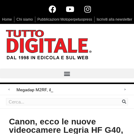
Home
Chi siamo
Pubblicazioni Motoperpetuopress
Iscriviti alla newsletter
Megadap M2RF, il primo adattatore
Arri Rental, evoluzioni in arrivo
Blackmagic Design UltraStudio Express 3G, due accessori ad hoc
Canon, ecco le nuove
videocamere Legria HF G40,