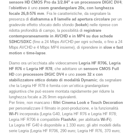
sensore HD CMOS Pro da 1/2.84” e un processore DIGIC DV4
;
l’
obiettivo
è uno
zoom grandangolare 20x, con lunghezza
focale 26,8-576 mm
. Fra le caratteristiche, da segnalare la
presenza di
diaframma a 8 lamelle ad apertura circolare
per un
gradevole effetto sfocato dello sfondo (
bokeh
) nelle riprese con
ridotta profondità di campo, la possibilità di
registrare
contemporaneamente in AVCHD e in MP4 su due schede
SDHC/SDXC
(fino a 24 Mbps AVCHD per ogni scheda, o fino a 24
Mbps AVCHD e 4 Mbps MP4 insieme), di riprendere in
slow e fast
motion
e
time-lapse
.
Diamo ora un’occhiata alle videocamere
Legria HF R706, Legria
HF R76
e
Legria HF R78
, che adottano un
sensore CMOS Full
HD
con
processore DIGIC DV4
e uno
zoom 32 x con
stabilizzatore ottico dotato di modalità Dynamic
; da segnalare
che la Legria HF R78 è fornita con un’ottica grandangolare
aggiuntiva che può essere montata rapidamente per ridurre la
lunghezza focale a 26.9mm equivalenti.
Per finire, non mancano i
filtri Cinema Look e Touch Decoration
per personalizzare il filmato in post-produzione, e la funzionalità
Wi-Fi
incorporata (Legria G40, Legria HF R76 e Legria HF R78;
Legria HF R706 è compatibile
FlashAir
, per abilitarla
Wi-Fi
).
La Legria HF G40 è disponibile a 1.330 euro; gli altri modelli della
serie Legria (Legria HF R706, 290 euro; Legria HF R76, 370 euro;