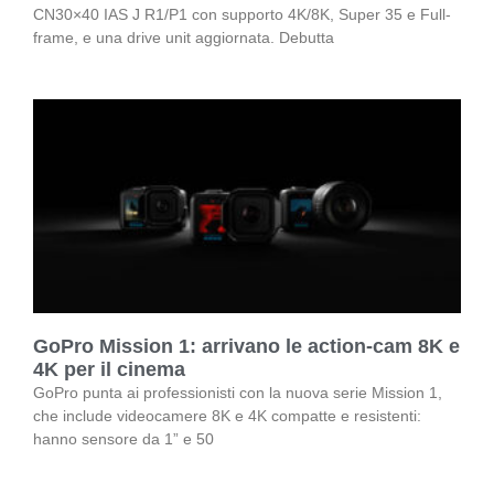
CN30×40 IAS J R1/P1 con supporto 4K/8K, Super 35 e Full-
frame, e una drive unit aggiornata. Debutta
GoPro Mission 1: arrivano le action-cam 8K e
4K per il cinema
GoPro punta ai professionisti con la nuova serie Mission 1,
che include videocamere 8K e 4K compatte e resistenti:
hanno sensore da 1” e 50