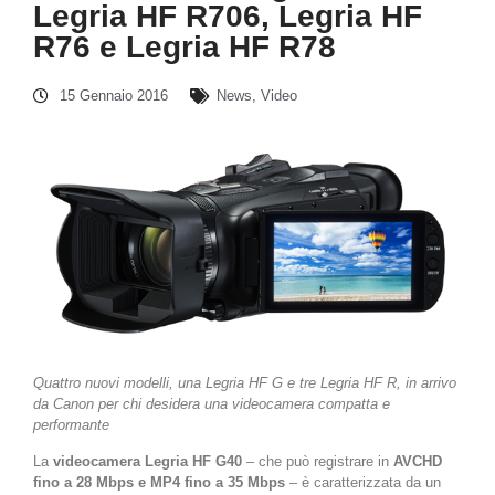
Legria HF R706, Legria HF
R76 e Legria HF R78
15 Gennaio 2016
News
,
Video
Quattro nuovi modelli, una Legria HF G e tre Legria HF R, in arrivo
da Canon per chi desidera una videocamera compatta e
performante
La
videocamera
Legria HF G40
– che può registrare in
AVCHD
fino a 28 Mbps e MP4 fino a 35 Mbps
– è caratterizzata da un