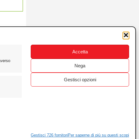
Accetta
averso
Nega
Gestisci opzioni
ewsletter
ivacy
ie
Gestisci 726 fornitori
Per saperne di più su questi scopi