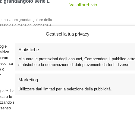
 grandangolo serie L
Vai all'archivio
, uno zoom grandangolare della
rizzato da dimensioni compatte e
Gestisci la tua privacy
logie
Statistiche
tivo. Il
borare
Misurare le prestazioni degli annunci, Comprendere il pubblico attr
ivoci su
statistiche o la combinazione di dati provenienti da fonti diverse.
e o
e
Marketing
Utilizzare dati limitati per la selezione della pubblicità.
liate. Le
care le
izzando i
onsenso
Foto
Cinema
Iscriviti alla n
Video
Home Theater/HDTV
Informativa Pr
Mobile
Audio
Gestisci Cook