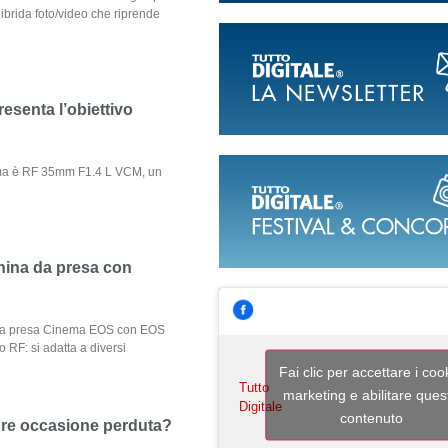
brida foto/video che riprende
senta l’obiettivo
rima è RF 35mm F1.4 L VCM, un
ina da presa con
da presa Cinema EOS con EOS
 RF: si adatta a diversi
Fai clic per accettare i coo
Tutto
marketing e abilitare ques
Digitale
contenuto
re occasione perduta?