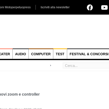
ioni Motoperpetuopress
Iscriviti alla newsletter
EATER
AUDIO
COMPUTER
TEST
FESTIVAL & CONCORSI
 hoc
vi zoom e controller