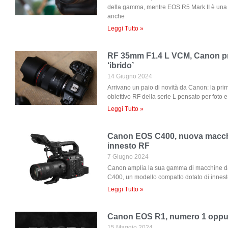
della gamma, mentre EOS R5 Mark II è una i
anche
Leggi Tutto »
RF 35mm F1.4 L VCM, Canon pre
‘ibrido’
14 Giugno 2024
Arrivano un paio di novità da Canon: la p
obiettivo RF della serie L pensato per foto e
Leggi Tutto »
Canon EOS C400, nuova macch
innesto RF
7 Giugno 2024
Canon amplia la sua gamma di macchine 
C400, un modello compatto dotato di innesto
Leggi Tutto »
Canon EOS R1, numero 1 oppu
15 Maggio 2024