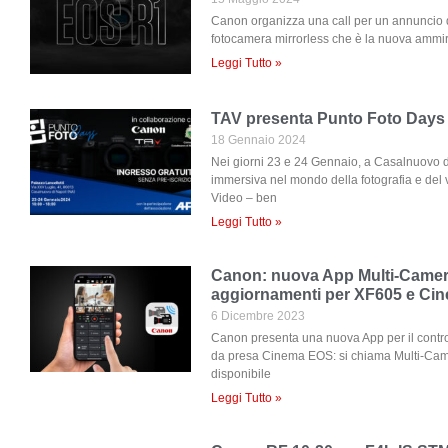
Canon organizza una call per un annuncio
fotocamera mirrorless che è la nuova ammi
Leggi Tutto »
TAV presenta Punto Foto Days
18 Gennaio 2024
Nei giorni 23 e 24 Gennaio, a Casalnuovo d
immersiva nel mondo della fotografia e del
Video – ben
Leggi Tutto »
Canon: nuova App Multi-Camer
aggiornamenti per XF605 e Ci
6 Dicembre 2023
Canon presenta una nuova App per il contr
da presa Cinema EOS: si chiama Multi-Came
disponibile
Leggi Tutto »