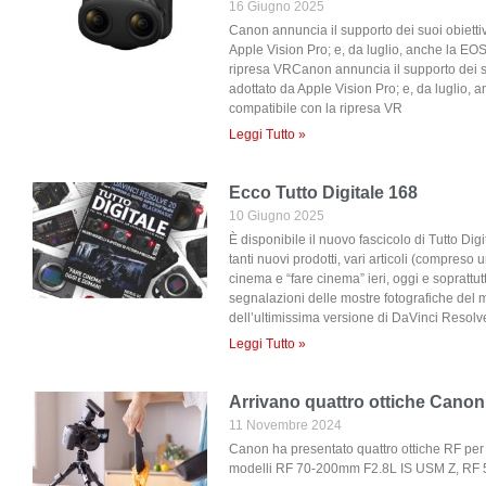
16 Giugno 2025
Canon annuncia il supporto dei suoi obiettiv
Apple Vision Pro; e, da luglio, anche la EO
ripresa VRCanon annuncia il supporto dei su
adottato da Apple Vision Pro; e, da luglio,
compatibile con la ripresa VR
Leggi Tutto »
Ecco Tutto Digitale 168
10 Giugno 2025
È disponibile il nuovo fascicolo di Tutto Digi
tanti nuovi prodotti, vari articoli (compreso 
cinema e “fare cinema” ieri, oggi e soprattu
segnalazioni delle mostre fotografiche del 
dell’ultimissima versione di DaVinci Resolve
Leggi Tutto »
Arrivano quattro ottiche Canon
11 Novembre 2024
Canon ha presentato quattro ottiche RF per i
modelli RF 70-200mm F2.8L IS USM Z, R