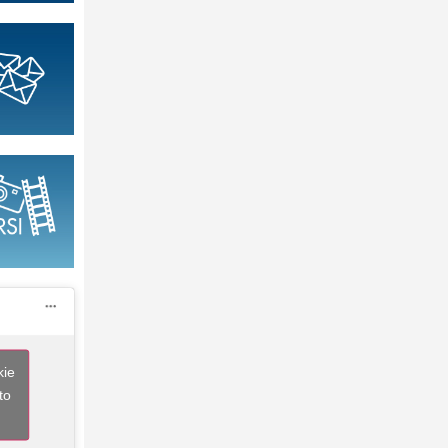
kie
to