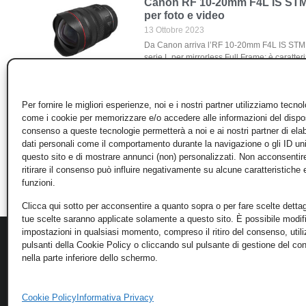
Canon RF 10-20mm F4L IS STM:
per foto e video
13 Ottobre 2023
Da Canon arriva l’RF 10-20mm F4L IS STM
serie L per mirrorless Full Frame: è caratte
peso
Leggi Tutto »
Per fornire le migliori esperienze, noi e i nostri partner utilizziamo tecno
come i cookie per memorizzare e/o accedere alle informazioni del disposi
1
2
3
…
8
consenso a queste tecnologie permetterà a noi e ai nostri partner di ela
dati personali come il comportamento durante la navigazione o gli ID un
questo sito e di mostrare annunci (non) personalizzati. Non acconsentir
ritirare il consenso può influire negativamente su alcune caratteristiche 
funzioni.
Clicca qui sotto per acconsentire a quanto sopra o per fare scelte dettag
tue scelte saranno applicate solamente a questo sito. È possibile modifi
impostazioni in qualsiasi momento, compreso il ritiro del consenso, util
pulsanti della Cookie Policy o cliccando sul pulsante di gestione del c
nella parte inferiore dello schermo.
Cookie Policy
Informativa Privacy