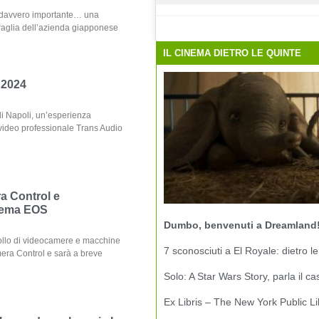
 davvero importante… una
raglia dell’azienda giapponese
IL CINEMA DIETRO LE QUINTE
 2024
i Napoli, un’esperienza
 video professionale Trans Audio
a Control e
nema EOS
Dumbo, benvenuti a Dreamland
ollo di videocamere e macchine
7 sconosciuti a El Royale: dietro le
ra Control e sarà a breve
Solo: A Star Wars Story, parla il ca
Ex Libris – The New York Public Li