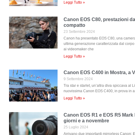
Leggi Tutto »
Canon EOS C80, prestazioni da
compatto
23 Settembre 2024
Canon ha presentato EOS C80, una camera 
ultima generazione caratterizzata dal corpo
ai videomaker che
Leggi Tutto »
Canon EOS C400 in Mostra, a 
9 Settembre 2024
Tra star e starlet, un’altra diva spiccava al 
nuovissima Canon EOS C400, in prova in a
Leggi Tutto »
Canon EOS R1 e EOS R5 Mark II, 
giorni e a novembre
25 Luglio 2024
Arrivano due importanti mirrorless Canon: 