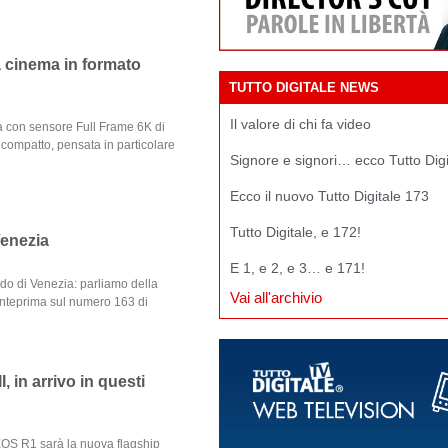
 cinema in formato
TUTTO DIGITALE NEWS
Il valore di chi fa video
con sensore Full Frame 6K di
 compatto, pensata in particolare
Signore e signori… ecco Tutto Dig
Ecco il nuovo Tutto Digitale 173
Tutto Digitale, e 172!
Venezia
E 1, e 2, e 3… e 171!
Lido di Venezia: parliamo della
Vai all'archivio
nteprima sul numero 163 di
in arrivo in questi
EOS R1 sarà la nuova flagship