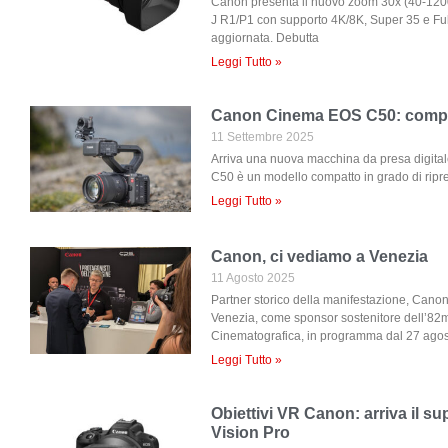
Canon presenta il nuovo zoom 30x (40-1
J R1/P1 con supporto 4K/8K, Super 35 e Full
aggiornata. Debutta
Leggi Tutto »
Canon Cinema EOS C50: compa
11 Settembre 2025
Arriva una nuova macchina da presa digita
C50 è un modello compatto in grado di rip
Leggi Tutto »
Canon, ci vediamo a Venezia
11 Agosto 2025
Partner storico della manifestazione, Cano
Venezia, come sponsor sostenitore dell’82m
Cinematografica, in programma dal 27 agos
Leggi Tutto »
Obiettivi VR Canon: arriva il 
Vision Pro