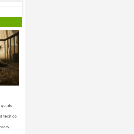
!
 quinte
st tecnico
brary