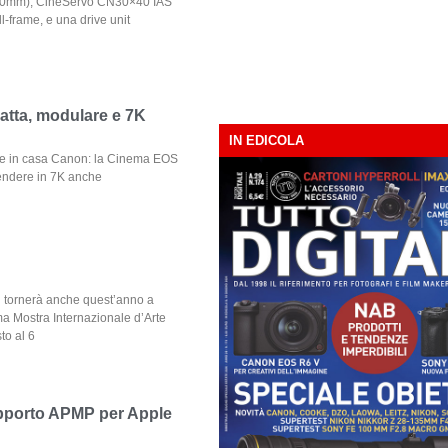
200mm), CineServo CN30×40 IAS
-frame, e una drive unit
tta, modulare e 7K
IN EDICOLA
le in casa Canon: la Cinema EOS
rendere in 7K anche
n tornerà anche quest’anno a
a Mostra Internazionale d’Arte
to al 6
supporto APMP per Apple