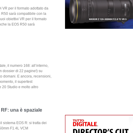
i VR per il formato adottato da
S R50 sarà compatibile con la
oi obiettivi VR per il formato
 anche la EOS R50 sarà
tale, il numero 168: all’interno,
un dossier di 22 pagine!) su
tto domani. E ancora, recensioni,
momento, il supertest
 20 Studio e molto altro
 RF: una è spaziale
l sistema EOS R: si tratta dei
F 50mm F1.4L VCM